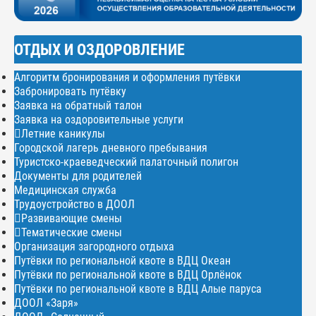
ОТДЫХ И ОЗДОРОВЛЕНИЕ
Алгоритм бронирования и оформления путёвки
Забронировать путёвку
Заявка на обратный талон
Заявка на оздоровительные услуги
Летние каникулы
Городской лагерь дневного пребывания
Туристско-краеведческий палаточный полигон
Документы для родителей
Медицинская служба
Трудоустройство в ДООЛ
Развивающие смены
Тематические смены
Организация загородного отдыха
Путёвки по региональной квоте в ВДЦ Океан
Путёвки по региональной квоте в ВДЦ Орлёнок
Путёвки по региональной квоте в ВДЦ Алые паруса
ДООЛ «Заря»