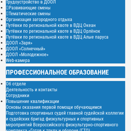
Трудоустройство в ДООЛ
Развивающие смены
Тематические смены
Организация загородного отдыха
Путёвки по региональной квоте в ВДЦ Океан
Путёвки по региональной квоте в ВДЦ Орлёнок
Путёвки по региональной квоте в ВДЦ Алые паруса
ДООЛ «Заря»
ДООЛ «Солнечный»
ДООЛ «Молодежное»
Web-камера
ПРОФЕССИОНАЛЬНОЕ ОБРАЗОВАНИЕ
Об отделе
Деятельность и контакты
Сотрудники
Повышение квалификации
Основы оказания первой помощи обучающимся
Подготовка спортивных судей главной судейской коллегии
и судейских бригад физкультурных и спортивных
мероприятий Всероссийского физкультурно-спортивного
комплекса «Готов к труду и обороне (ГТО)