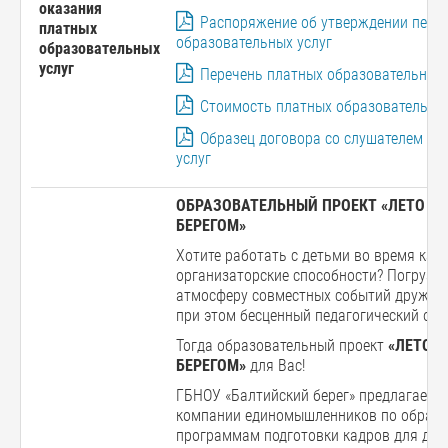
оказания
Распоряжение об утверждении пере
платных
образовательных услуг
образовательных
услуг
Перечень платных образовательных 
Стоимость платных образовательных
Образец договора со слушателем об
услуг
ОБРАЗОВАТЕЛЬНЫЙ ПРОЕКТ «ЛЕТО С
БЕРЕГОМ»
Хотите работать с детьми во время кан
организаторские способности? Погрузит
атмосферу совместных событий дружбы 
при этом бесценный педагогический опы
Тогда образовательный проект
«ЛЕТО 
БЕРЕГОМ»
для Вас!
ГБНОУ «Балтийский берег» предлагает 
компании единомышленников по образ
программам подготовки кадров для дет