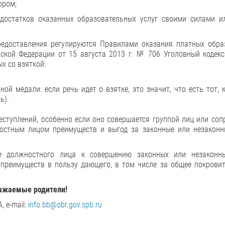
ором;
достатков оказанных образовательных услуг своими силами и
редоставления регулируются Правилами оказания платных обра
ской Федерации от 15 августа 2013 г. № 706 Уголовный кодекс
х со взяткой:
ной медали: если речь идет о взятке, это значит, что есть тот, 
ь).
ступлений, особенно если оно совершается группой лиц или со
ностным лицом преимуществ и выгод за законные или незаконн
ие должностного лица к совершению законных или незаконн
о преимуществ в пользу дающего, в том числе за общее покрови
ажаемые родители!
, e-mail:
info.bb@obr.gov.spb.ru