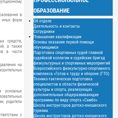
рупционному
ОБРАЗОВАНИЕ
разования в
и иных форм
Об отделе
Деятельность и контакты
Сотрудники
Повышение квалификации
ых средств,
Основы оказания первой помощи
ий, а также
обучающимся
тов в части
Подготовка спортивных судей главной
судейской коллегии и судейских бригад
физкультурных и спортивных мероприятий
давления на
Всероссийского физкультурно-спортивного
творительных
комплекса «Готов к труду и обороне (ГТО)
Технико-тактическая подготовка
специалистов в области физической
культуры и спорта, реализующих
х основных
дополнительные общеразвивающие
зовательных
программы по виду спорта «Самбо»
и, родители
Школа инструкторов детско-юношеского
туризма
тветствии с
Школа инструкторов детско-юношеского