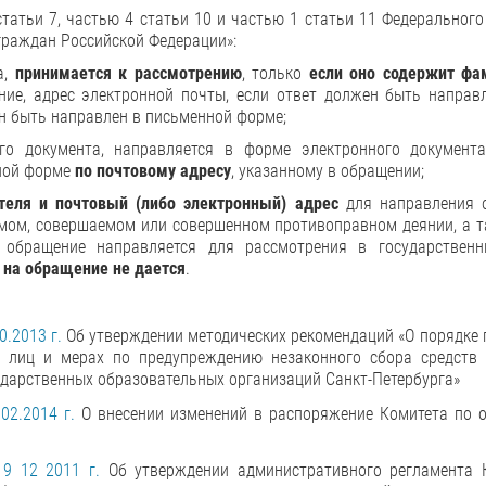
 статьи 7, частью 4 статьи 10 и частью 1 статьи 11 Федерального
граждан Российской Федерации»:
а,
принимается к рассмотрению
, только
если оно содержит фа
ие, адрес электронной почты, если ответ должен быть направ
ен быть направлен в письменной форме;
го документа, направляется в форме электронного докумен
нной форме
по почтовому адресу
, указанному в обращении;
теля и почтовый (либо электронный) адрес
для направления о
мом, совершаемом или совершенном противоправном деянии, а та
обращение направляется для рассмотрения в государствен
 на обращение не дается
.
.2013 г.
Об утверждении методических рекомендаций «О порядке 
х лиц и мерах по предупреждению незаконного сбора средств 
ударственных образовательных организаций Санкт-Петербурга»
02.2014 г.
О внесении изменений в распоряжение Комитета по 
9 12 2011 г.
Об утверждении административного регламента 