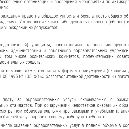
беспечению организации и проведения мероприятий по антикор
ниях
гражданам право на общедоступность и бесплатность общего об
ждениях. Установление каких-либо денежных взносов (сборов) 
м учреждении не допускается.
редставителей) учащихся, воспитанников к внесению денежн
оны администрации и работников образовательных учрежден
 том числе родительских комитетов, попечительских сове
ворительных средств.
ной помощи также относится к формам принуждения (оказания 
1.08.1995 № 135- Ф3 «О благотворительной деятельности и благо
ь плату за образовательные услуги, оказываемые в рамка
ьных стандартов. При обнаружении недостатков оказанных обра
дусмотренном образовательными программами и учебными планам
ребителей услуг вправе по своему выбору потребовать:
 числе оказания образовательных услуг в полном объеме в соо