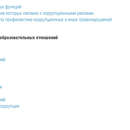
ых функций
ие которых связано с коррупционными рисками
у по профилактике коррупционных и иных правонарушений
 образовательных отношений
ией
и
ией
коррупции