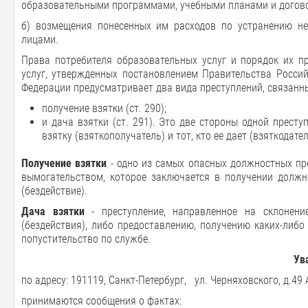
образовательными программами, учебными планами и догов
б) возмещения понесенных им расходов по устранению не
лицами.
Права потребителя образовательных услуг и порядок их п
услуг, утвержденных постановлением Правительства Россий
Федерации предусматривает два вида преступлений, связанны
получение взятки (ст. 290);
и дача взятки (ст. 291). Это две стороны одной преступ
взятку (взяткополучатель) и тот, кто ее дает (взяткодател
Получение взятки
- одно из самых опасных должностных пре
вымогательством, которое заключается в получении долж
(бездействие).
Дача взятки
- преступление, направленное на склонен
(бездействия), либо предоставлению, получению каких-либ
попустительство по службе.
Ув
по адресу: 191119, Санкт-Петербург, ул. Черняховского, д.49 А
принимаются сообщения о фактах: