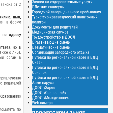
Заявка на оздоровительные услуги
 закона от 2
Летние каникулы
Городской лагерь дневного пребывания
Туристско-краеведческий палаточный
милию, имя,
полигон
лен в форме
Документы для родителей
Медицинская служба
та
по адресу
Трудоустройство в ДООЛ
Развивающие смены
Тематические смены
твета, но в
Организация загородного отдыха
кже о лице,
Путёвки по региональной квоте в ВДЦ
ный орган в
Океан
Путёвки по региональной квоте в ВДЦ
Орлёнок
Путёвки по региональной квоте в ВДЦ
привлечения
Алые паруса
с родителей
ДООЛ «Заря»
ДООЛ «Солнечный»
образованию
ДООЛ «Молодежное»
Web-камера
Комитета по
ПРОФЕССИОНАЛЬНОЕ