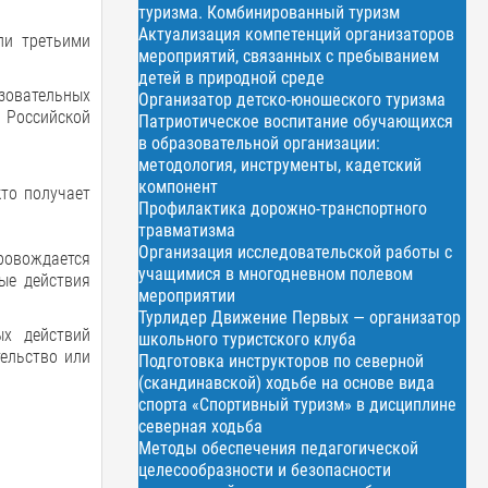
туризма. Комбинированный туризм
Актуализация компетенций организаторов
ли третьими
мероприятий, связанных с пребыванием
детей в природной среде
зовательных
Организатор детско-юношеского туризма
 Российской
Патриотическое воспитание обучающихся
в образовательной организации:
методология, инструменты, кадетский
компонент
кто получает
Профилактика дорожно-транспортного
травматизма
Организация исследовательской работы с
провождается
учащимися в многодневном полевом
ые действия
мероприятии
Турлидер Движение Первых — организатор
ых действий
школьного туристского клуба
тельство или
Подготовка инструкторов по северной
(скандинавской) ходьбе на основе вида
спорта «Спортивный туризм» в дисциплине
северная ходьба
Методы обеспечения педагогической
целесообразности и безопасности