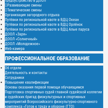
Трудоустройство в ДООЛ
Развивающие смены
Тематические смены
Организация загородного отдыха
Путёвки по региональной квоте в ВДЦ Океан
Путёвки по региональной квоте в ВДЦ Орлёнок
Путёвки по региональной квоте в ВДЦ Алые паруса
ДООЛ «Заря»
ДООЛ «Солнечный»
ДООЛ «Молодежное»
Web-камера
ПРОФЕССИОНАЛЬНОЕ ОБРАЗОВАНИЕ
Об отделе
Деятельность и контакты
Сотрудники
Повышение квалификации
Основы оказания первой помощи обучающимся
Подготовка спортивных судей главной судейской коллегии
и судейских бригад физкультурных и спортивных
мероприятий Всероссийского физкультурно-спортивного
комплекса «Готов к труду и обороне (ГТО)