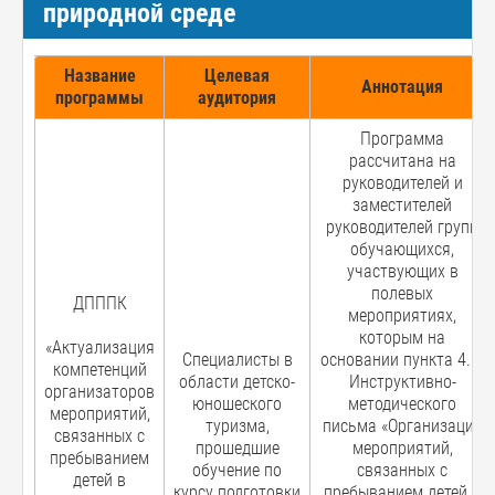
природной среде
Название
Целевая
Аннотация
программы
аудитория
Программа
рассчитана на
руководителей и
заместителей
руководителей групп
обучающихся,
участвующих в
полевых
ДПППК
мероприятиях,
которым на
«Актуализация
Специалисты в
основании пункта 4.2.
компетенций
области детско-
Инструктивно-
организаторов
юношеского
методического
мероприятий,
туризма,
письма «Организация
связанных с
прошедшие
мероприятий,
пребыванием
обучение по
связанных с
детей в
курсу подготовки
пребыванием детей в