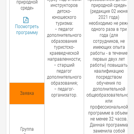
природной
инструкторов
природной среде»
среде»
детско-
(редакция 02 июня
юношеского
2021 года)
туризма:
необходимо не реже
Посмотреть
− педагог
одного раза в три
программу
дополнительного
года (для
образования
сотрудников, не
туристско-
имеющих опыта
краеведческой
работы - в течение
направленности;
первых двух лет
− старший
работы) повышать
педагог
квалификацию
дополнительного
посредством
образования;
обучения по
− педагог-
дополнительной
Заявка
организатор.
общеобразовательной
или
профессиональной
программе в объеме
не менее 32 часов.
Данная программа
Группа
заменила собой