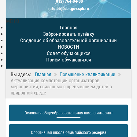
(812) 764-04-00
info.bb@obr.gov.spb.ru
МЕНЮ
Главная
Забронировать путёвку
Сведения об образовательной организации
НОВОСТИ
Совет обучающихся
Приём обучающихся
Вы здесь:
Главная
Повышение квалификации
Актуализация компетенций организаторов
мероприятий, связанных с пребыванием детей в
природной среде
Основная общеобразовательная школа-интернат
Спортивная школа олимпийского резерва