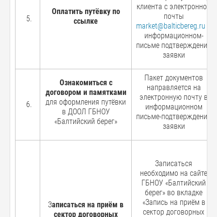
клиента с электронной
Оплатить путёвку по
почты
ссылке
market@balticbereg.ru
в
информационном-
письме подтверждении
заявки
Пакет документов
Ознакомиться с
направляется на
договором и памятками
электронную почту в
для оформления путёвки
информационном
в ДООЛ ГБНОУ
письме-подтверждении
«Балтийский берег»
заявки
Записаться
необходимо на сайте
ГБНОУ «Балтийский
берег» во вкладке
«Запись на приём в
З
аписаться на приём в
сектор договорных
сектор договорных