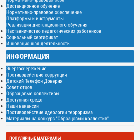
Дистанционное обучение
Нормативно-правовое обеспечение
Платформы и инструменты
Реализация дистанционного обучения
Наставничество педагогических работников
Социальный сертификат
Инновационная деятельность
ИНФОРМАЦИЯ
Энергосбережение
Противодействие коррупции
Детский Телефон Доверия
Совет отцов
Образцовые коллективы
Доступная среда
Наши вакансии
Противодействие идеологии терроризма
Материалы на конкурс "Образцовый коллектив"
ПОПУЛЯРНЫЕ МАТЕРИАЛЫ