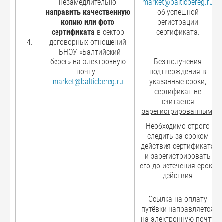
незамедлительно
market@balticbereg.ru
направить качественную
об успешной
копию или фото
регистрации
сертификата
в сектор
сертификата.
договорных отношений
ГБНОУ «Балтийский
берег» на электронную
Без получения
почту -
подтверждения
в
market@balticbereg.ru
указанные сроки,
сертификат
не
считается
зарегистрированным
.
Необходимо строго
следить за сроком
действия сертификата
и зарегистрировать
его до истечения срока
действия
Ссылка на оплату
путёвки направляется
на электронную почту