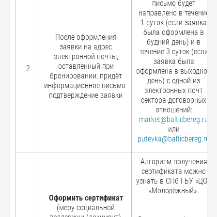
письмо будет
направлено в течение
1 суток (если заявка
была оформлена в
После оформления
будний день) и в
заявки на адрес
течение 3 суток (если
электронной почты,
заявка была
оставленный при
оформлена в выходной
бронировании, придёт
день) с одной из
информационное письмо-
электронных почт
подтверждение заявки
сектора договорных
отношений:
market@balticbereg.ru
или
putevka@balticbereg.ru
Алгоритм получения
сертификата можно
узнать в СПб ГБУ «ЦОО
«Молодёжный».
Оформить сертификат
(меру социальной