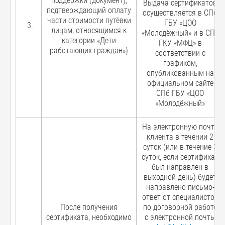
поддержки (документ),
Выдача сертификатов
подтверждающий оплату
осуществляется в СПб
части стоимости путёвки
ГБУ «ЦОО
лицам, относящимся к
«Молодёжный» и в СПб
категории «Дети
ГКУ «МФЦ» в
работающих граждан»)
соответствии с
графиком,
опубликованным на
официальном сайте
СПб ГБУ «ЦОО
«Молодёжный»
На электронную почту
клиента в течении 2
суток (или в течение 3
суток, если сертификат
был направлен в
выходной день) будет
направлено письмо-
ответ от специалистов
После получения
по договорной работе
сертификата, необходимо
с электронной почты