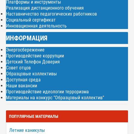
Платформы и инструменты
Реализация дистанционного обучения
Наставничество педагогических работников
Социальный сертификат
Инновационная деятельность
ИНФОРМАЦИЯ
Энергосбережение
Противодействие коррупции
Детский Телефон Доверия
Совет отцов
Образцовые коллективы
Доступная среда
Наши вакансии
Противодействие идеологии терроризма
Материалы на конкурс "Образцовый коллектив"
ПОПУЛЯРНЫЕ МАТЕРИАЛЫ
Летние каникулы