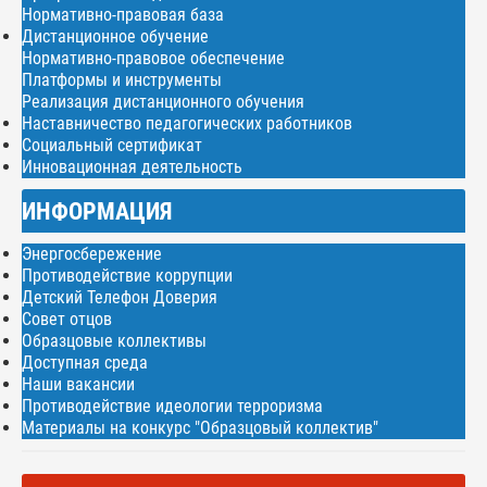
Нормативно-правовая база
Дистанционное обучение
Нормативно-правовое обеспечение
Платформы и инструменты
Реализация дистанционного обучения
Наставничество педагогических работников
Социальный сертификат
Инновационная деятельность
ИНФОРМАЦИЯ
Энергосбережение
Противодействие коррупции
Детский Телефон Доверия
Совет отцов
Образцовые коллективы
Доступная среда
Наши вакансии
Противодействие идеологии терроризма
Материалы на конкурс "Образцовый коллектив"