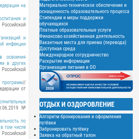
Материально-техническое обеспечение и
Федерации на
оснащенность образовательного процесса
Стипендии и меры поддержки
оспитания и
обучающихся
 Российской
Платные образовательные услуги
Финансово-хозяйственная деятельность
ганизаций и
Вакантные места для приема (перевода)
ой инфекции
Доступная среда
Международное сотрудничество
ов освоения
Раскрытие информации
мм в других
Организация питания в ОО
 Российской
х программ
//
едерации от
олнительных
ОТДЫХ И ОЗДОРОВЛЕНИЕ
8.06.2019 №
Алгоритм бронирования и оформления
ельность по
путёвки
в том числе
Забронировать путёвку
 Российской
Заявка на обратный талон