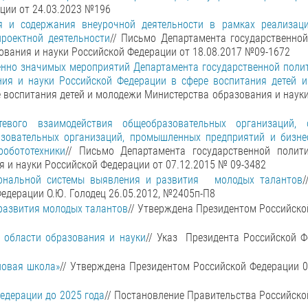
ции от 24.03.2023 №196
я и содержания внеурочной деятельности в рамках реализац
проектной деятельности
// Письмо Департамента государственной
ования и науки Российской Федерации от 18.08.2017 №09-1672
нно значимых мероприятий Департамента государственной полит
ния и науки Российской Федерации в сфере воспитания детей 
 воспитания детей и молодежи Министерства образования и наук
евого взаимодействия общеобразовательных организаций, 
зовательных организаций, промышленных предприятий и бизнес
робототехники
// Письмо Департамента государственной полит
 и науки Российской Федерации от 07.12.2015 № 09-3482
иональной системы выявления и развития молодых талантов
/
едерации О.Ю. Голодец 26.05.2012, №2405п-П8
развития молодых талантов
// Утверждена Президентом Российск
 области образования и науки
// Указ Президента Российской Ф
новая школа»
// Утверждена Президентом Российской Федерации 04
едерации до 2025 года
// Постановление Правительства Российск