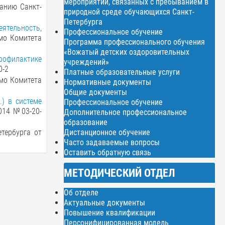
мероприятий, связанных с пребыванием в
анию Санкт-
природной среде обучающихся Санкт-
Петербурга
тельность,
Профессиональное обучение
мо Комитета
Программа профессионального обучения
«Вожатый детских оздоровительных
рофилактике
учреждений»
0-2
Платные образовательные услуги
ьмо Комитета
Нормативные документы
Общие документы
.) в системе
Профессиональное обучение
014 №03-20-
Дополнительное профессиональное
образование
Дистанционное обучение
тербурга от
Часто задаваемые вопросы
Оставить обратную связь
МЕТОДИЧЕСКИЙ ОТДЕЛ
Об отделе
Актуальные документы
Повышение квалификации
Персонифицированная модель