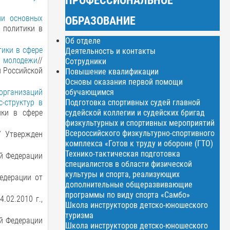
ии основных
ОБРАЗОВАНИЕ
 политики в
Об отделе
ики в сфере
Деятельность и контакты
и молодежи
//
Сотрудники
и Российской
Повышение квалификации
Основы оказания первой помощи
обучающимся
организаций
Подготовка спортивных судей главной
-структур в
судейской коллегии и судейских бригад
ики в сфере
физкультурных и спортивных мероприятий
Всероссийского физкультурно-спортивного
/ Утвержден
комплекса «Готов к труду и обороне (ГТО)
Технико-тактическая подготовка
ой Федерации
специалистов в области физической
культуры и спорта, реализующих
едерации от
дополнительные общеразвивающие
программы по виду спорта «Самбо»
.02.2010 г.,
Школа инструкторов детско-юношеского
туризма
ой Федерации
Школа инструкторов детско-юношеского