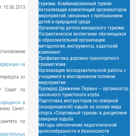
туризма. Комбинированный туризм
т 10.06.2013
Актуализация компетенций организаторов
мероприятий, связанных с пребыванием
детей в природной среде
Организатор детско-юношеского туризма
Патриотическое воспитание обучающихся
в образовательной организации:
методология, инструменты, кадетский
остановление
компонент
Профилактика дорожно-транспортного
травматизма
Федерации на
Организация исследовательской работы с
учащимися в многодневном полевом
етербурга от
мероприятии
Турлидер Движение Первых — организатор
// Совет по
школьного туристского клуба
Подготовка инструкторов по северной
ходящихся в
(скандинавской) ходьбе на основе вида
анию Санкт-
спорта «Спортивный туризм» в дисциплине
северная ходьба
Комитета по
Методы обеспечения педагогической
целесообразности и безопасности
зовательных