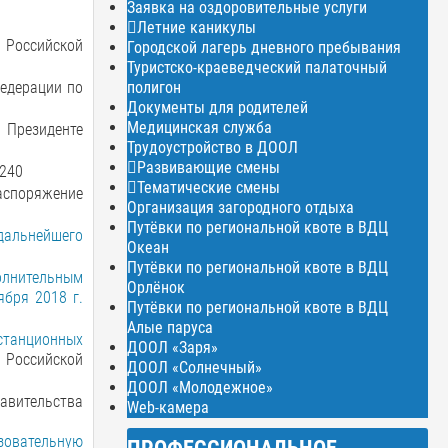
Заявка на оздоровительные услуги
Летние каникулы
 Российской
Городской лагерь дневного пребывания
Туристско-краеведческий палаточный
полигон
Федерации по
Документы для родителей
Медицинская служба
и Президенте
Трудоустройство в ДООЛ
Развивающие смены
№240
Тематические смены
аспоряжение
Организация загородного отдыха
Путёвки по региональной квоте в ВДЦ
дальнейшего
Океан
Путёвки по региональной квоте в ВДЦ
лнительным
Орлёнок
бря 2018 г.
Путёвки по региональной квоте в ВДЦ
Алые паруса
станционных
ДООЛ «Заря»
 Российской
ДООЛ «Солнечный»
ДООЛ «Молодежное»
авительства
Web-камера
зовательную
ПРОФЕССИОНАЛЬНОЕ