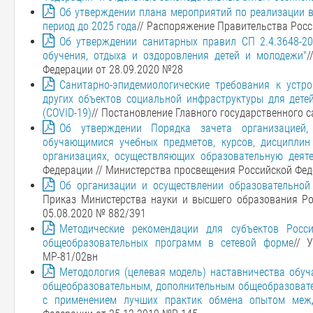
Об утверждении плана мероприятий по реализации в
период до 2025 года
// Распоряжение Правительства Росс
Об утверждении санитарных правил СП 2.4.3648-20
обучения, отдыха и оздоровления детей и молодежи"
/
Федерации от 28.09.2020 №28
Санитарно-эпидемиологические требования к устр
других объектов социальной инфраструктуры для дете
(COVID-19)
// Постановление Главного государственного 
Об утверждении Порядка зачета организацией, 
обучающимися учебных предметов, курсов, дисциплин 
организациях, осуществляющих образовательную деят
Федерации // Министерства просвещения Российской Фед
Об организации и осуществлении образовательной
Приказ Министерства науки и высшего образования Ро
05.08.2020 № 882/391
Методические рекомендации для субъектов Росс
общеобразовательных программ в сетевой форме
// 
МР-81/02вн
Методология (целевая модель) наставничества обу
общеобразовательным, дополнительным общеобразовате
с применением лучших практик обмена опытом меж