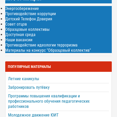
Энергосбережение
Противодействие коррупции
Детский Телефон Доверия
Совет отцов
Образцовые коллективы
Доступная среда
Наши вакансии
Противодействие идеологии терроризма
Материалы на конкурс "Образцовый коллектив"
ПОПУЛЯРНЫЕ МАТЕРИАЛЫ
Летние каникулы
Забронировать путёвку
Программы повышения квалификации и
профессионального обучения педагогических
работников
Молодежное движение ЮИТ