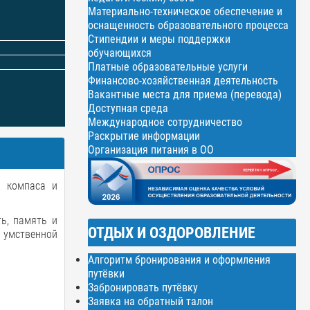
Материально-техническое обеспечение и
оснащенность образовательного процесса
Стипендии и меры поддержки
обучающихся
Платные образовательные услуги
Финансово-хозяйственная деятельность
Вакантные места для приема (перевода)
Доступная среда
Международное сотрудничество
Раскрытие информации
Организация питания в ОО
и компаса и
ь, память и
ОТДЫХ И ОЗДОРОВЛЕНИЕ
и умственной
Алгоритм бронирования и оформления
путёвки
Забронировать путёвку
Заявка на обратный талон