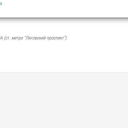
га
А (ст. метро "Лиговский проспект")