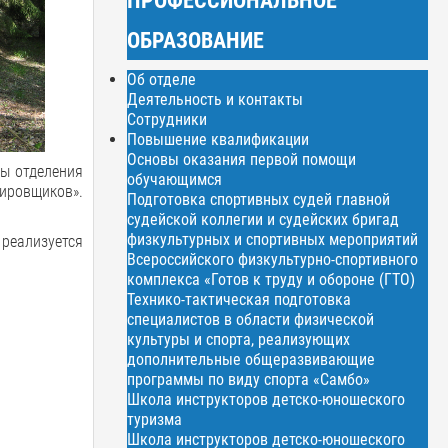
ОБРАЗОВАНИЕ
Об отделе
Деятельность и контакты
Сотрудники
Повышение квалификации
Основы оказания первой помощи
пы отделения
обучающимся
ировщиков».
Подготовка спортивных судей главной
судейской коллегии и судейских бригад
физкультурных и спортивных мероприятий
реализуется
Всероссийского физкультурно-спортивного
комплекса «Готов к труду и обороне (ГТО)
Технико-тактическая подготовка
специалистов в области физической
культуры и спорта, реализующих
дополнительные общеразвивающие
программы по виду спорта «Самбо»
Школа инструкторов детско-юношеского
туризма
Школа инструкторов детско-юношеского