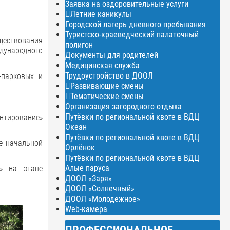
Заявка на оздоровительные услуги
Летние каникулы
Городской лагерь дневного пребывания
Туристско-краеведческий палаточный
ществования
полигон
дународного
Документы для родителей
Медицинская служба
Трудоустройство в ДООЛ
-парковых и
Развивающие смены
Тематические смены
Организация загородного отдыха
Путёвки по региональной квоте в ВДЦ
нтирование»
Океан
Путёвки по региональной квоте в ВДЦ
е начальной
Орлёнок
Путёвки по региональной квоте в ВДЦ
Алые паруса
е» на этапе
ДООЛ «Заря»
ДООЛ «Солнечный»
ДООЛ «Молодежное»
Web-камера
ПРОФЕССИОНАЛЬНОЕ