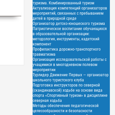
туризма. Комбинированный туризм
Актуализация компетенций организаторов
мероприятий, связанных с пребыванием
детей в природной среде
Организатор детско-юношеского туризма
Патриотическое воспитание обучающихся
в образовательной организации:
методология, инструменты, кадетский
компонент
Профилактика дорожно-транспортного
травматизма
Организация исследовательской работы с
учащимися в многодневном полевом
мероприятии
Турлидер Движение Первых — организатор
школьного туристского клуба
Подготовка инструкторов по северной
(скандинавской) ходьбе на основе вида
спорта «Спортивный туризм» в дисциплине
северная ходьба
Методы обеспечения педагогической
целесообразности и безопасности