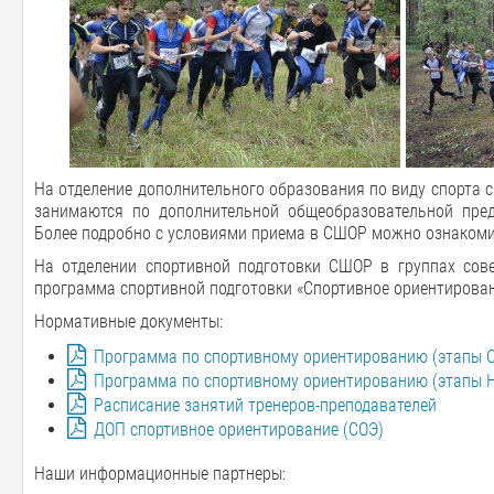
На отделение дополнительного образования по виду спорта с
занимаются по дополнительной общеобразовательной пред
Более подробно с условиями приема в СШОР можно ознакоми
На отделении спортивной подготовки СШОР в группах сове
программа спортивной подготовки «Спортивное ориентирован
Нормативные документы:
Программа по спортивному ориентированию (этапы 
Программа по спортивному ориентированию (этапы Н
Расписание занятий тренеров-преподавателей
ДОП спортивное ориентирование (СОЭ)
Наши информационные партнеры: