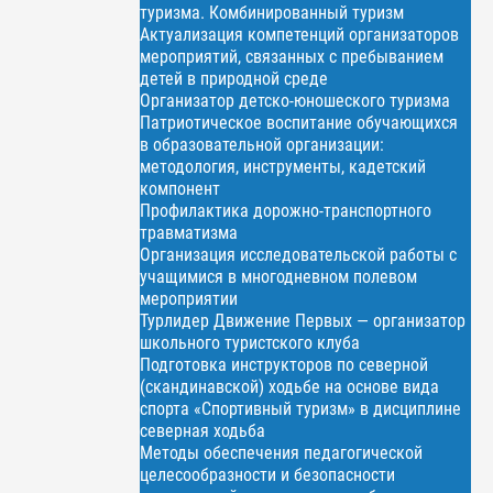
туризма. Комбинированный туризм
Актуализация компетенций организаторов
мероприятий, связанных с пребыванием
детей в природной среде
Организатор детско-юношеского туризма
Патриотическое воспитание обучающихся
в образовательной организации:
методология, инструменты, кадетский
компонент
Профилактика дорожно-транспортного
травматизма
Организация исследовательской работы с
учащимися в многодневном полевом
мероприятии
Турлидер Движение Первых — организатор
школьного туристского клуба
Подготовка инструкторов по северной
(скандинавской) ходьбе на основе вида
спорта «Спортивный туризм» в дисциплине
северная ходьба
Методы обеспечения педагогической
целесообразности и безопасности