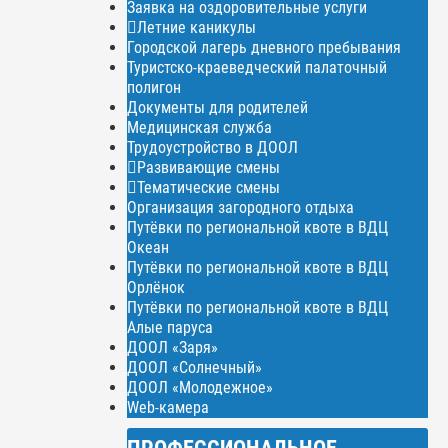
Заявка на оздоровительные услуги
Летние каникулы
Городской лагерь дневного пребывания
Туристско-краеведческий палаточный
полигон
Документы для родителей
Медицинская служба
Трудоустройство в ДООЛ
Развивающие смены
Тематические смены
Организация загородного отдыха
Путёвки по региональной квоте в ВДЦ
Океан
Путёвки по региональной квоте в ВДЦ
Орлёнок
Путёвки по региональной квоте в ВДЦ
Алые паруса
ДООЛ «Заря»
ДООЛ «Солнечный»
ДООЛ «Молодежное»
Web-камера
ПРОФЕССИОНАЛЬНОЕ