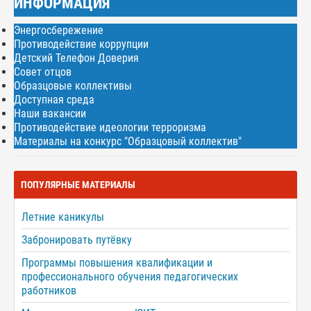
ИНФОРМАЦИЯ
Энергосбережение
Противодействие коррупции
Детский Телефон Доверия
Совет отцов
Образцовые коллективы
Доступная среда
Наши вакансии
Противодействие идеологии терроризма
Материалы на конкурс "Образцовый коллектив"
ПОПУЛЯРНЫЕ МАТЕРИАЛЫ
Летние каникулы
Забронировать путёвку
Программы повышения квалификации и
профессионального обучения педагогических
работников