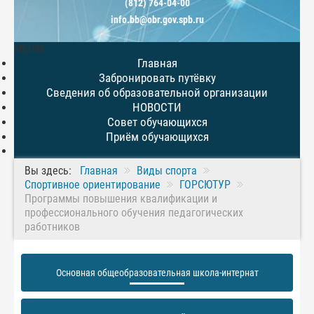
(812) 764-04-00
info.bb@obr.gov.spb.ru
МЕНЮ
Главная
Забронировать путёвку
Сведения об образовательной организации
НОВОСТИ
Совет обучающихся
Приём обучающихся
Вы здесь:
Главная
Виды спорта
Спортивное ориентирование
ГОРСЮТУР
Программы повышения квалификации и
профессионального обучения педагогических
работников
Основная общеобразовательная школа-интернат