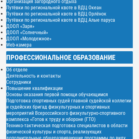
Организация загородного отдыха
Путёвки по региональной квоте в ВДЦ Океан
Путёвки по региональной квоте в ВДЦ Орлёнок
Путёвки по региональной квоте в ВДЦ Алые паруса
ДООЛ «Заря»
ДООЛ «Солнечный»
ДООЛ «Молодежное»
Web-камера
ПРОФЕССИОНАЛЬНОЕ ОБРАЗОВАНИЕ
Об отделе
Деятельность и контакты
Сотрудники
Повышение квалификации
Основы оказания первой помощи обучающимся
Подготовка спортивных судей главной судейской коллегии
и судейских бригад физкультурных и спортивных
мероприятий Всероссийского физкультурно-спортивного
комплекса «Готов к труду и обороне (ГТО)
Технико-тактическая подготовка специалистов в области
физической культуры и спорта, реализующих
дополнительные общеразвивающие программы по виду