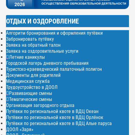
ОТДЫХ И ОЗДОРОВЛЕНИЕ
Алгоритм бронирования и оформления путёвки
Забронировать путёвку
Заявка на обратный талон
Заявка на оздоровительные услуги
Летние каникулы
Городской лагерь дневного пребывания
Туристско-краеведческий палаточный полигон
Документы для родителей
Медицинская служба
Трудоустройство в ДООЛ
Развивающие смены
Тематические смены
Организация загородного отдыха
Путёвки по региональной квоте в ВДЦ Океан
Путёвки по региональной квоте в ВДЦ Орлёнок
Путёвки по региональной квоте в ВДЦ Алые паруса
ДООЛ «Заря»