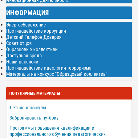
Инновационная деятельность
ИНФОРМАЦИЯ
Энергосбережение
Противодействие коррупции
Детский Телефон Доверия
Совет отцов
Образцовые коллективы
Доступная среда
Наши вакансии
Противодействие идеологии терроризма
Материалы на конкурс "Образцовый коллектив"
ПОПУЛЯРНЫЕ МАТЕРИАЛЫ
Летние каникулы
Забронировать путёвку
Программы повышения квалификации и
профессионального обучения педагогических