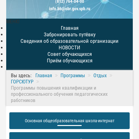
(812) 764-04-00
info.bb@obr.gov.spb.ru
МЕНЮ
Главная
Забронировать путёвку
Сведения об образовательной организации
НОВОСТИ
Совет обучающихся
Приём обучающихся
Вы здесь:
Главная
Программы
Отдых
ГОРСЮТУР
Программы повышения квалификации и
профессионального обучения педагогических
работников
Основная общеобразовательная школа-интернат