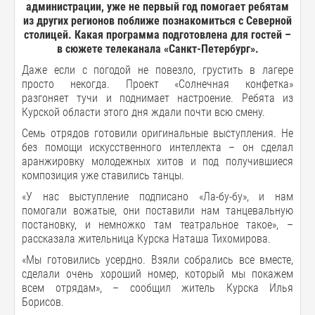
администрации, уже не первый год помогает ребятам
из других регионов поближе познакомиться с Северной
столицей. Какая программа подготовлена для гостей –
в сюжете телеканала «Санкт-Петербург».
Даже если с погодой не повезло, грустить в лагере
просто некогда. Проект «Солнечная конфетка»
разгоняет тучи и поднимает настроение. Ребята из
Курской области этого дня ждали почти всю смену.
Семь отрядов готовили оригинальные выступления. Не
без помощи искусственного интеллекта – он сделал
аранжировку молодежных хитов и под получившиеся
композиция уже ставились танцы.
«У нас выступление подписано «Ла-бу-бу», и нам
помогали вожатые, они поставили нам танцевальную
постановку, и немножко там театральное такое», –
рассказала жительница Курска Наташа Тихомирова.
«Мы готовились усердно. Взяли собрались все вместе,
сделали очень хороший номер, который мы покажем
всем отрядам», – сообщил житель Курска Илья
Борисов.