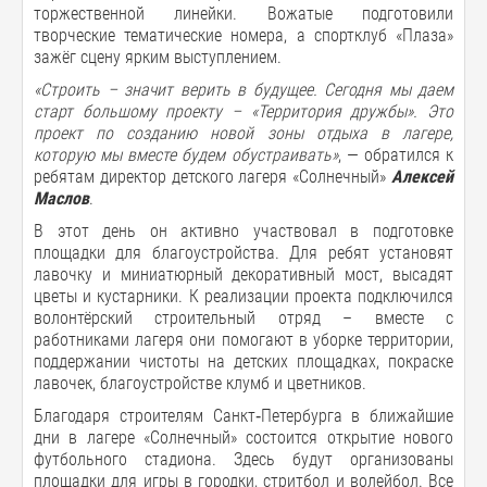
торжественной линейки. Вожатые подготовили
творческие тематические номера, а спортклуб «Плаза»
зажёг сцену ярким выступлением.
«Строить – значит верить в будущее.
С
егодня мы даем
старт большому проекту – «Территория дружбы». Это
проект по
созданию
новой зоны отдыха в лагере,
которую мы вместе будем обустраивать
»
, — обратился к
ребятам директор детского лагеря «Солнечный»
Алексей
Маслов
.
В этот день он активно участвовал в подготовке
площадки для благоустройства. Для ребят установят
лавочку и миниатюрный декоративный мост, высадят
цветы и кустарники. К реализации проекта подключился
волонтёрский строительный отряд – вместе с
работниками лагеря они помогают в уборке территории,
поддержании чистоты на детских площадках, покраске
лавочек, благоустройстве клумб и цветников.
Благодаря строителям Санкт‑Петербурга в ближайшие
дни в лагере «Солнечный» состоится открытие нового
футбольного стадиона. Здесь будут организованы
площадки для игры в городки, стритбол и волейбол. Все