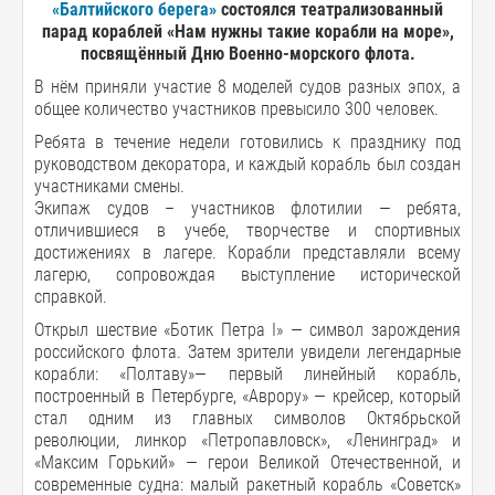
«Балтийского берега»
состоялся театрализованный
парад кораблей «Нам нужны такие корабли на море»,
посвящённый Дню Военно-морского флота.
В нём приняли участие 8 моделей судов разных эпох, а
общее количество участников превысило 300 человек.
Ребята в течение недели готовились к празднику под
руководством декоратора, и каждый корабль был создан
участниками смены.
Экипаж судов – участников флотилии — ребята,
отличившиеся в учебе, творчестве и спортивных
достижениях в лагере. Корабли представляли всему
лагерю, сопровождая выступление исторической
справкой.
Открыл шествие «Ботик Петра I» — символ зарождения
российского флота. Затем зрители увидели легендарные
корабли: «Полтаву»— первый линейный корабль,
построенный в Петербурге, «Аврору» — крейсер, который
стал одним из главных символов Октябрьской
революции, линкор «Петропавловск», «Ленинград» и
«Максим Горький» — герои Великой Отечественной, и
современные судна: малый ракетный корабль «Советск»