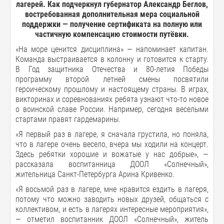
лагерей. Как подчеркнул губернатор Александр Беглов,
востребованная дополнительная мера социальной
поддержки — получение сертификата на полную или
частичную компенсацию стоимости путёвки.
«На море ценится дисциплина» — напоминает капитан.
Команда выстраивается в колонну и готовится к старту.
В Год защитника Отечества и 80-летия Победы
программу второй летней смены посвятили
героическому прошлому и настоящему страны. В играх,
викторинах и соревнованиях ребята узнают что-то новое
о воинской славе России. Например, сегодня веселыми
стартами правят гардемарины.
«Я первый раз в лагере, я сначала грустила, но поняла,
что в лагере очень весело, вчера мы ходили на концерт.
Здесь ребятки хорошие и вожатые у нас добрые», —
рассказала воспитанница ДООЛ «Солнечный»,
жительница Санкт-Петербурга Арина Кривенко.
«Я восьмой раз в лагере, мне нравится ездить в лагеря,
потому что можно заводить новых друзей, общаться с
коллективом, и есть в лагерях интересные мероприятия»,
— отметил воспитанник ДООЛ «Солнечный», житель