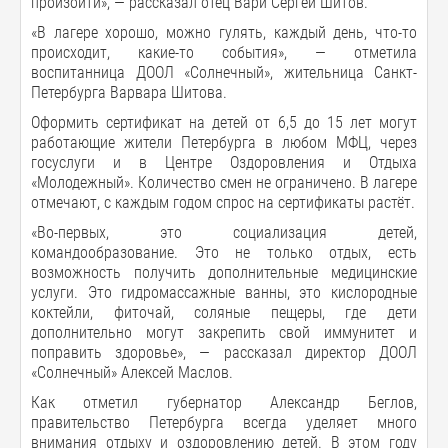
произойти», — рассказал отец Вари Сергей Шитов.
«В лагере хорошо, можно гулять, каждый день, что-то
происходит, какие-то события», — отметила
воспитанница ДООЛ «Солнечный», жительница Санкт-
Петербурга Варвара Шитова.
Оформить сертификат на детей от 6,5 до 15 лет могут
работающие жители Петербурга в любом МФЦ, через
госуслуги и в Центре Оздоровления и Отдыха
«Молодежный». Количество смен не ограничено. В лагере
отмечают, с каждым годом спрос на сертификаты растёт.
«Во-первых, это социализация детей,
командообразование. Это не только отдых, есть
возможность получить дополнительные медицинские
услуги. Это гидромассажные ванны, это кислородные
коктейли, фиточай, соляные пещеры, где дети
дополнительно могут закрепить свой иммунитет и
поправить здоровье», — рассказал директор ДООЛ
«Солнечный» Алексей Маслов.
Как отметил губернатор Александр Беглов,
правительство Петербурга всегда уделяет много
внимания отдыху и оздоровлению детей. В этом году