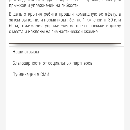
прыжков и упражнений на гибкость.
В день открытия ребята прошли командную эстафету, а
затем выполнили нормативы : бег на 1 км, спринт 30 или
60 м, отжимания, упражнения на пресс, прыжки в длину
с места и наклоны на гимнастической скамье.
Наши отзывы
Благодарности от социальных партнеров
Публикации в СМИ
П
П
П
П
П
П
П