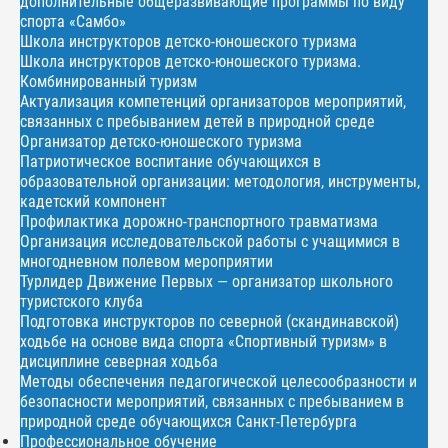
дополнительные общеразвивающие программы по виду
спорта «Самбо»
Школа инструкторов детско-юношеского туризма
Школа инструкторов детско-юношеского туризма.
Комбинированный туризм
Актуализация компетенций организаторов мероприятий,
связанных с пребыванием детей в природной среде
Организатор детско-юношеского туризма
Патриотическое воспитание обучающихся в
образовательной организации: методология, инструменты,
кадетский компонент
Профилактика дорожно-транспортного травматизма
Организация исследовательской работы с учащимися в
многодневном полевом мероприятии
Турлидер Движение Первых — организатор школьного
туристского клуба
Подготовка инструкторов по северной (скандинавской)
ходьбе на основе вида спорта «Спортивный туризм» в
дисциплине северная ходьба
Методы обеспечения педагогической целесообразности и
безопасности мероприятий, связанных с пребыванием в
природной среде обучающихся Санкт-Петербурга
Профессиональное обучение