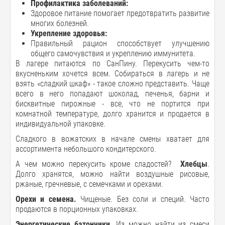
Профилактика заболеваний:
Здоровое питание помогает предотвратить развитие
многих болезней.
Укрепление здоровья:
Правильный рацион способствует улучшению
общего самочувствия и укреплению иммунитета.
В лагере питаются по СанПину. Перекусить чем-то
вкусненьким хочется всем. Собираться в лагерь и не
взять «сладкий шкаф» - такое сложно представить. Чаще
всего в него попадают шоколад, печенья, барни и
бисквитные пирожные - все, что не портится при
комнатной температуре, долго хранится и продается в
индивидуальной упаковке.
Сладкого в вожатских в начале смены хватает для
ассортимента небольшого кондитерского.
А чем можно перекусить кроме сладостей?
Хлебцы
.
Долго хранятся, можно найти воздушные рисовые,
ржаные, гречневые, с семечками и орехами.
Орехи и семена.
Чищеные. Без соли и специй. Часто
продаются в порционных упаковках.
Энергетические батончики.
Из можно найти из смеси