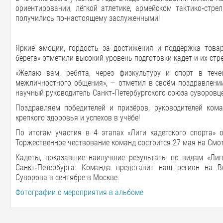
ориентировании, лёгкой атлетике, армейском тактико‑стр
получились по‑настоящему заслуженными!
Яркие эмоции, гордость за достижения и поддержка това
берега» отметили высокий уровень подготовки кадет и их стр
«Желаю вам, ребята, через физкультуру и спорт в теч
межличностного общения», — отметил в своём поздравлении
научный руководитель Санкт‑Петербургского союза суворовце
Поздравляем победителей и призёров, руководителей ком
крепкого здоровья и успехов в учёбе!
По итогам участия в 4 этапах «Лиги кадетского спорта» 
Торжественное чествование команд состоится 27 мая на Смот
Кадеты, показавшие наилучшие результаты по видам «Лиги
Санкт‑Петербурга. Команда представит наш регион на В
Суворова в сентябре в Москве.
Фотографии с мероприятия в альбоме