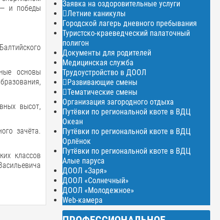
Заявка на оздоровительные услуги
 — и победы
Летние каникулы
Городской лагерь дневного пребывания
Туристско-краеведческий палаточный
полигон
Балтийского
Документы для родителей
Медицинская служба
вные основы
Трудоустройство в ДООЛ
бразования,
Развивающие смены
Тематические смены
Организация загородного отдыха
вных высот,
Путёвки по региональной квоте в ВДЦ
Океан
ого зачёта.
Путёвки по региональной квоте в ВДЦ
Орлёнок
Путёвки по региональной квоте в ВДЦ
ких классов
Алые паруса
Васильевича
ДООЛ «Заря»
ДООЛ «Солнечный»
ДООЛ «Молодежное»
Web-камера
ПРОФЕССИОНАЛЬНОЕ