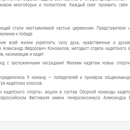
елковом многоборье и полиатлоне. Каждый смог проявить себя
рищей стали неотъемлемой частью церемонии. Представители «
емление к победе.
ение всей жизни укреплять силу духа, нравственные и духо
 Александр Фёдорович Коновалов, методист отдела кадетского о
в, нахимовцев и кадет.
анд с заслуженными наградами! Желаем кадетам новых спорти
определились 9 команд — победителей и призёров общекомандн
ре кадетских классов.
 кадетского спорта», вошли в состав Сборной команды кадетс
сероссийском Фестивале имени генералиссимуса Александра 