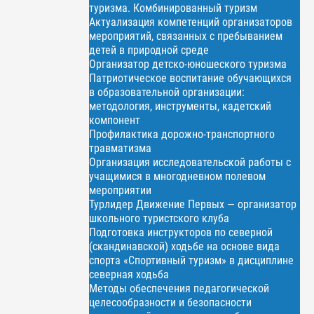
туризма. Комбинированный туризм
Актуализация компетенций организаторов
мероприятий, связанных с пребыванием
детей в природной среде
Организатор детско-юношеского туризма
Патриотическое воспитание обучающихся
в образовательной организации:
методология, инструменты, кадетский
компонент
Профилактика дорожно-транспортного
травматизма
Организация исследовательской работы с
учащимися в многодневном полевом
мероприятии
Турлидер Движение Первых — организатор
школьного туристского клуба
Подготовка инструкторов по северной
(скандинавской) ходьбе на основе вида
спорта «Спортивный туризм» в дисциплине
северная ходьба
Методы обеспечения педагогической
целесообразности и безопасности