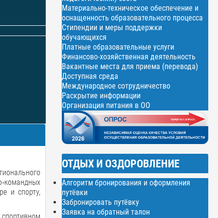
Материально-техническое обеспечение и
оснащенность образовательного процесса
Стипендии и меры поддержки
обучающихся
Платные образовательные услуги
Финансово-хозяйственная деятельность
Вакантные места для приема (перевода)
Доступная среда
Международное сотрудничество
Раскрытие информации
Организация питания в ОО
ОТДЫХ И ОЗДОРОВЛЕНИЕ
гионального
о‑командных
Алгоритм бронирования и оформления
ре и спорту,
путёвки
Забронировать путёвку
Заявка на обратный талон
— спортивном