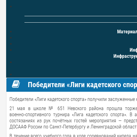
Материал
Инф
Инфраструк
Победители «Лиги кадетского спор
Победители «Лиги кадетского спорта» получили заслуженные 
21 мая в школе № 651 Невского района прошла торжест
военно‑спортивного турнира «Лига кадетского спорта». В
состязаниях из рук почётных гостей мероприятия — предс
ДОСААФ России по Санкт‑Петербургу и Ленинградской област
В течение всего учебного года в ходе соревнований кипела 