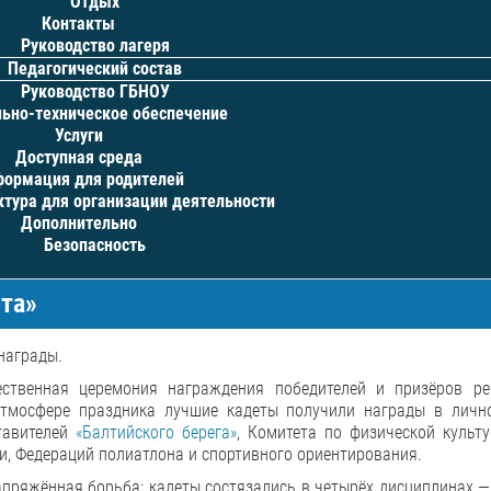
Отдых
Контакты
Руководство лагеря
Педагогический состав
Руководство ГБНОУ
ьно-техническое обеспечение
Услуги
Доступная среда
ормация для родителей
тура для организации деятельности
Дополнительно
Безопасность
та»
награды.
венная церемония награждения победителей и призёров ре
 атмосфере праздника лучшие кадеты получили награды в личн
тавителей
«Балтийского берега»
, Комитета по физической культу
и, Федераций полиатлона и спортивного ориентирования.
напряжённая борьба: кадеты состязались в четырёх дисциплинах 