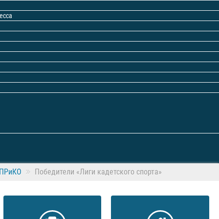
есса
ВПРиКО
Победители «Лиги кадетского спорта»