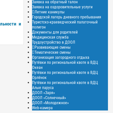
Заявка на обратный талон
Заявка на оздоровительные услуги
Летние каникулы
Городской лагерь дневного пребывания
Туристско-краеведческий палаточный
льности и
полигон
Документы для родителей
Медицинская служба
Трудоустройство в ДООЛ
Развивающие смены
Тематические смены
Организация загородного отдыха
Путёвки по региональной квоте в ВДЦ
Океан
Путёвки по региональной квоте в ВДЦ
Орлёнок
Путёвки по региональной квоте в ВДЦ
Алые паруса
ДООЛ «Заря»
ДООЛ «Солнечный»
ДООЛ «Молодежное»
Web-камера