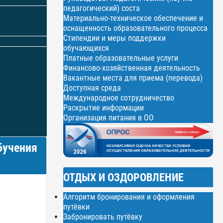
педагогический) соста
Материально-техническое обеспечение и
оснащенность образовательного процесса
Стипендии и меры поддержки
обучающихся
Платные образовательные услуги
Финансово-хозяйственная деятельность
Вакантные места для приема (перевода)
Доступная среда
Международное сотрудничество
Раскрытие информации
Организация питания в ОО
учения
ОТДЫХ И ОЗДОРОВЛЕНИЕ
Алгоритм бронирования и оформления
путёвки
Забронировать путёвку