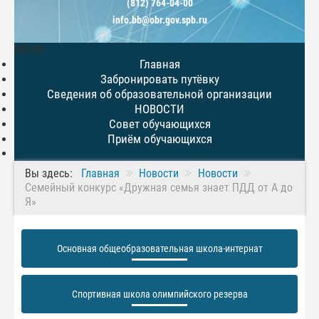
(812) 764-04-00
info.bb@obr.gov.spb.ru
МЕНЮ
Главная
Забронировать путёвку
Сведения об образовательной организации
НОВОСТИ
Совет обучающихся
Приём обучающихся
Вы здесь:
Главная
Новости
Новости
Семейный конкурс «Дружная семья знает ПДД от А до
Я»
Основная общеобразовательная школа-интернат
Спортивная школа олимпийского резерва