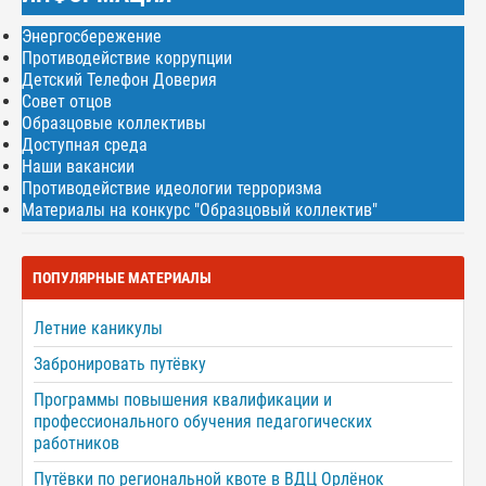
Энергосбережение
Противодействие коррупции
Детский Телефон Доверия
Совет отцов
Образцовые коллективы
Доступная среда
Наши вакансии
Противодействие идеологии терроризма
Материалы на конкурс "Образцовый коллектив"
ПОПУЛЯРНЫЕ МАТЕРИАЛЫ
Летние каникулы
Забронировать путёвку
Программы повышения квалификации и
профессионального обучения педагогических
работников
Путёвки по региональной квоте в ВДЦ Орлёнок