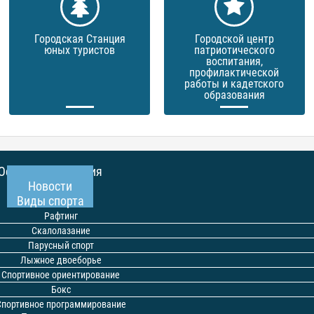
Городская Станция
Городской центр
юных туристов
патриотического
воспитания,
профилактической
работы и кадетского
образования
Основные сведения
Новости
Виды спорта
Рафтинг
Скалолазание
Парусный спорт
Лыжное двоеборье
Спортивное ориентирование
Бокс
Спортивное программирование