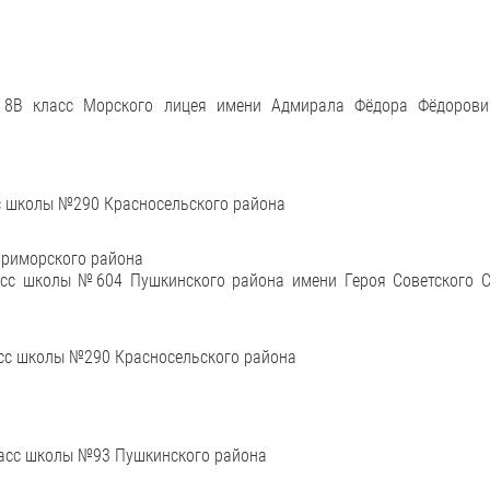
, 8В класс Морского лицея имени Адмирала Фёдора Фёдоров
сс школы №290 Красносельского района
Приморского района
асс школы №604 Пушкинского района имени Героя Советского С
ласс школы №290 Красносельского района
класс школы №93 Пушкинского района