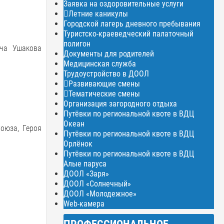
Заявка на оздоровительные услуги
Летние каникулы
Городской лагерь дневного пребывания
Туристско-краеведческий палаточный
полигон
ича Ушакова
Документы для родителей
Медицинская служба
Трудоустройство в ДООЛ
Развивающие смены
Тематические смены
Организация загородного отдыха
Путёвки по региональной квоте в ВДЦ
Океан
оюза, Героя
Путёвки по региональной квоте в ВДЦ
Орлёнок
Путёвки по региональной квоте в ВДЦ
Алые паруса
ДООЛ «Заря»
ДООЛ «Солнечный»
ДООЛ «Молодежное»
Web-камера
ПРОФЕССИОНАЛЬНОЕ