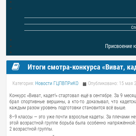
Сп
Присвоение 
Итоги смотра-конкурса «Виват, кад
Категория:
Новости ГЦПВПРиКО
Опубликовано: 15 мая 
Конкурс «Виват, кадет!» стартовал ещё в сентябре. За 9 меся
брал спортивные вершины, а кто-то доказывал, что кадетск
каждым разом уровень подготовки становится всё выше.
8–9 классы — это уже почти взрослые кадеты. За плечами не
этой возрастной группе борьба была особенно напряжённой: 
2 возрастной группы.