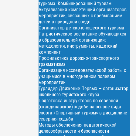
туризма. Комбинированный туризм
Актуализация компетенций организаторов
мероприятий, связанных с пребыванием
детей в природной среде
Организатор детско-юношеского туризма
Патриотическое воспитание обучающихся
в образовательной организации:
методология, инструменты, кадетский
компонент
Профилактика дорожно-транспортного
травматизма
Организация исследовательской работы с
учащимися в многодневном полевом
мероприятии
Турлидер Движение Первых — организатор
школьного туристского клуба
Подготовка инструкторов по северной
(скандинавской) ходьбе на основе вида
спорта «Спортивный туризм» в дисциплине
северная ходьба
Методы обеспечения педагогической
целесообразности и безопасности