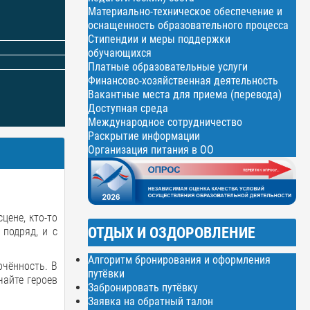
Материально-техническое обеспечение и
оснащенность образовательного процесса
Стипендии и меры поддержки
обучающихся
Платные образовательные услуги
Финансово-хозяйственная деятельность
Вакантные места для приема (перевода)
Доступная среда
Международное сотрудничество
Раскрытие информации
Организация питания в ОО
цене, кто-то
ОТДЫХ И ОЗДОРОВЛЕНИЕ
 подряд, и с
Алгоритм бронирования и оформления
очённость. В
путёвки
чайте героев
Забронировать путёвку
Заявка на обратный талон