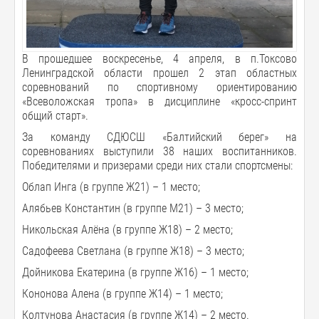
В прошедшее воскресенье, 4 апреля, в п.Токсово
Ленинградской области прошел 2 этап областных
соревнований по спортивному ориентированию
«Всеволожская тропа» в дисциплине «кросс-спринт
общий старт».
За команду СДЮСШ «Балтийский берег» на
соревнованиях выступили 38 наших воспитанников.
Победителями и призерами среди них стали спортсмены:
Облап Инга (в группе Ж21) – 1 место;
Алябьев Константин (в группе М21) – 3 место;
Никольская Алёна (в группе Ж18) – 2 место;
Садофеева Светлана (в группе Ж18) – 3 место;
Дойникова Екатерина (в группе Ж16) – 1 место;
Кононова Алена (в группе Ж14) – 1 место;
Колтунова Анастасия (в группе Ж14) – 2 место.