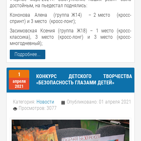
достойным, на пьедестал поднялись:
Кононова Алена (группа Ж14) – 2 место (кросс-
спринт) и 3 место (кросс-лонг);
Засимовская Ксения (группа Ж18) – 1 место (кросс-
классика), 3 место (кросс-лонг) и 3 место (кросс-
многодневный);
Подробнее...
1
КОНКУРС ДЕТСКОГО ТВОРЧЕСТВА
апреля
«БЕЗОПАСНОСТЬ ГЛАЗАМИ ДЕТЕЙ»
2021
Категория:
Новости
Опубликовано: 01 апреля 2021
Просмотров: 3077