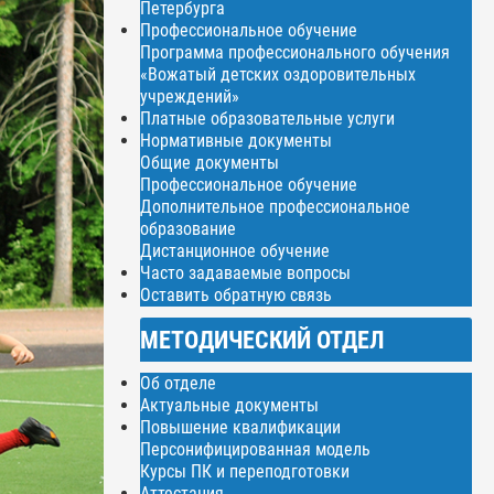
Петербурга
Профессиональное обучение
Программа профессионального обучения
«Вожатый детских оздоровительных
учреждений»
Платные образовательные услуги
Нормативные документы
Общие документы
Профессиональное обучение
Дополнительное профессиональное
образование
Дистанционное обучение
Часто задаваемые вопросы
Оставить обратную связь
МЕТОДИЧЕСКИЙ ОТДЕЛ
Об отделе
Актуальные документы
Повышение квалификации
Персонифицированная модель
Курсы ПК и переподготовки
Аттестация