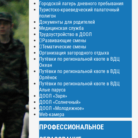
Городской лагерь дневного пребывания
Туристско-краеведческий палаточный
полигон
Документы для родителей
Медицинская служба
Трудоустройство в ДООЛ
Развивающие смены
Тематические смены
Организация загородного отдыха
Путёвки по региональной квоте в ВДЦ
Океан
Путёвки по региональной квоте в ВДЦ
Орлёнок
Путёвки по региональной квоте в ВДЦ
Алые паруса
ДООЛ «Заря»
ДООЛ «Солнечный»
ДООЛ «Молодежное»
Web-камера
ПРОФЕССИОНАЛЬНОЕ