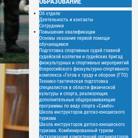
ОБРАЗОВАНИЕ
Об отделе
Деятельность и контакты
Сотрудники
Повышение квалификации
Основы оказания первой помощи
обучающимся
Подготовка спортивных судей главной
судейской коллегии и судейских бригад
физкультурных и спортивных мероприятий
Всероссийского физкультурно-спортивного
комплекса «Готов к труду и обороне (ГТО)
Технико-тактическая подготовка
специалистов в области физической
культуры и спорта, реализующих
дополнительные общеразвивающие
программы по виду спорта «Самбо»
Школа инструкторов детско-юношеского
туризма
Школа инструкторов детско-юношеского
туризма. Комбинированный туризм
Актуализация компетенций организаторов