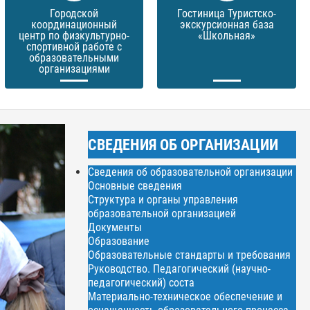
Городской
Гостиница Туристско-
координационный
экскурсионная база
центр по физкультурно-
«Школьная»
спортивной работе с
образовательными
организациями
СВЕДЕНИЯ ОБ ОРГАНИЗАЦИИ
Сведения об образовательной организации
Основные сведения
Структура и органы управления
образовательной организацией
Документы
Образование
Образовательные стандарты и требования
Руководство. Педагогический (научно-
педагогический) соста
Материально-техническое обеспечение и