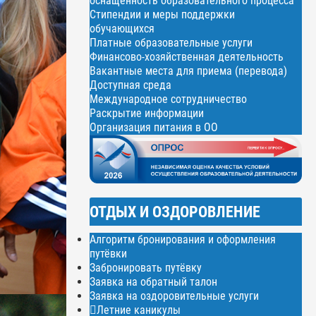
оснащенность образовательного процесса
Стипендии и меры поддержки
обучающихся
Платные образовательные услуги
Финансово-хозяйственная деятельность
Вакантные места для приема (перевода)
Доступная среда
Международное сотрудничество
Раскрытие информации
Организация питания в ОО
ОТДЫХ И ОЗДОРОВЛЕНИЕ
Алгоритм бронирования и оформления
путёвки
Забронировать путёвку
Заявка на обратный талон
Заявка на оздоровительные услуги
Летние каникулы