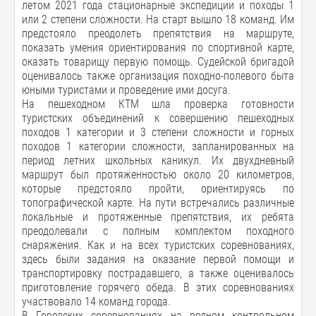
летом 2021 года стационарные экспедиции и походы 1
или 2 степени сложности. На старт вышло 18 команд. Им
предстояло преодолеть препятствия на маршруте,
показать умения ориентирования по спортивной карте,
оказать товарищу первую помощь. Судейской бригадой
оценивалось также организация походно-полевого быта
юными туристами и проведение ими досуга.
На пешеходном КТМ шла проверка готовности
туристских объединений к совершению пешеходных
походов 1 категории и 3 степени сложности и горных
походов 1 категории сложности, запланированных на
период летних школьных каникул. Их двухдневный
маршрут был протяженностью около 20 километров,
которые предстояло пройти, ориентируясь по
топографической карте. На пути встречались различные
локальные и протяженные препятствия, их ребята
преодолевали с полным комплектом походного
снаряжения. Как и на всех туристских соревнованиях,
здесь были задания на оказание первой помощи и
транспортировку пострадавшего, а также оценивалось
приготовление горячего обеда. В этих соревнованиях
участвовало 14 команд города.
В Городских соревнованиях на водном контрольном