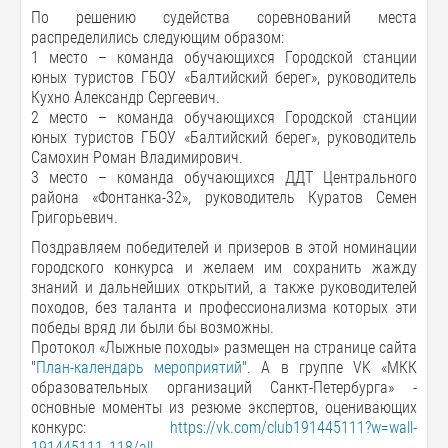
По решению судейства соревнований места
распределились следующим образом:
1 место – команда обучающихся Городской станции
юных туристов ГБОУ «Балтийский берег», руководитель
Кухно Александр Сергеевич.
2 место – команда обучающихся Городской станции
юных туристов ГБОУ «Балтийский берег», руководитель
Самохин Роман Владимирович.
3 место – команда обучающихся ДДТ Центрального
района «Фонтанка-32», руководитель Куратов Семен
Григорьевич.
Поздравляем победителей и призеров в этой номинации
городского конкурса и желаем им сохранить жажду
знаний и дальнейших открытий, а также руководителей
походов, без таланта и профессионализма которых эти
победы вряд ли были бы возможны.
Протокол «Лыжные походы» размещен на странице сайта
"
План-календарь мероприятий
". А в группе VK «МКК
образовательных организаций Санкт-Петербурга» -
основные моменты из резюме экспертов, оценивающих
конкурс:
https://vk.com/club191445111?w=wall-
191445111_118/all