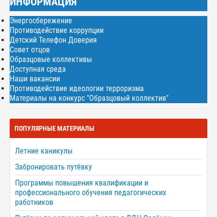
ИНФОРМАЦИЯ
Энергосбережение
Противодействие коррупции
Детский Телефон Доверия
Совет отцов
Образцовые коллективы
Доступная среда
Наши вакансии
Противодействие идеологии терроризма
Материалы на конкурс "Образцовый коллектив"
ПОПУЛЯРНЫЕ МАТЕРИАЛЫ
Летние каникулы
Забронировать путёвку
Программы повышения квалификации и
профессионального обучения педагогических
работников