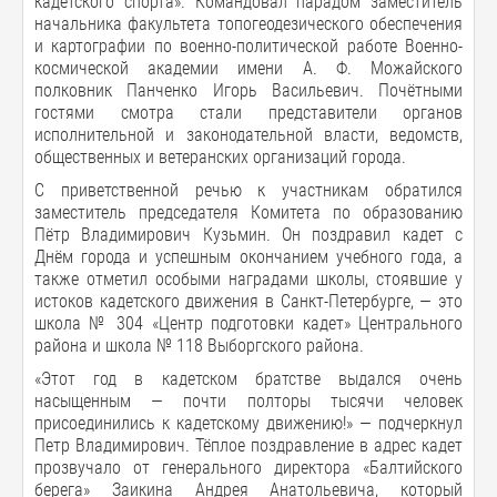
кадетского спорта». Командовал парадом заместитель
начальника факультета топогеодезического обеспечения
и картографии по военно-политической работе Военно-
космической академии имени А. Ф. Можайского
полковник Панченко Игорь Васильевич. Почётными
гостями смотра стали представители органов
исполнительной и законодательной власти, ведомств,
общественных и ветеранских организаций города.
С приветственной речью к участникам обратился
заместитель председателя Комитета по образованию
Пётр Владимирович Кузьмин. Он поздравил кадет с
Днём города и успешным окончанием учебного года, а
также отметил особыми наградами школы, стоявшие у
истоков кадетского движения в Санкт-Петербурге, — это
школа № 304 «Центр подготовки кадет» Центрального
района и школа № 118 Выборгского района.
«Этот год в кадетском братстве выдался очень
насыщенным — почти полторы тысячи человек
присоединились к кадетскому движению!» — подчеркнул
Петр Владимирович. Тёплое поздравление в адрес кадет
прозвучало от генерального директора «Балтийского
берега» Заикина Андрея Анатольевича, который