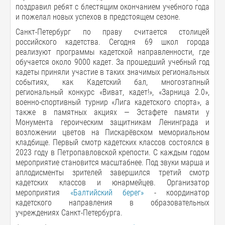
поздравил ребят с блестящим окончанием учебного года
и пожелал новых успехов в предстоящем сезоне.
Санкт-Петербург по праву считается столицей
российского кадетства. Сегодня 69 школ города
реализуют программы кадетской направленности, где
обучается около 9000 кадет. За прошедший учебный год
кадеты приняли участие в таких значимых региональных
событиях, как Кадетский бал, многоэтапный
региональный конкурс «Виват, кадет!», «Зарница 2.0»,
военно-спортивный турнир «Лига кадетского спорта», а
также в памятных акциях — Эстафете памяти у
Монумента героическим защитникам Ленинграда и
возложении цветов на Пискарёвском мемориальном
кладбище. Первый смотр кадетских классов состоялся в
2023 году в Петропавловской крепости. С каждым годом
мероприятие становится масштабнее. Под звуки марша и
аплодисменты зрителей завершился третий смотр
кадетских классов и юнармейцев. Организатор
мероприятия
«Балтийский берег»
- координатор
кадетского направления в образовательных
учреждениях Санкт-Петербурга.