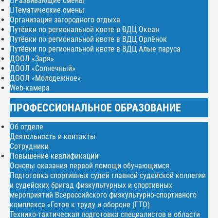
Развивающие смены
Тематические смены
Организация загородного отдыха
Путёвки по региональной квоте в ВДЦ Океан
Путёвки по региональной квоте в ВДЦ Орлёнок
Путёвки по региональной квоте в ВДЦ Алые паруса
ДООЛ «Заря»
ДООЛ «Солнечный»
ДООЛ «Молодежное»
Web-камера
ПРОФЕССИОНАЛЬНОЕ ОБРАЗОВАНИЕ
Об отделе
Деятельность и контакты
Сотрудники
Повышение квалификации
Основы оказания первой помощи обучающимся
Подготовка спортивных судей главной судейской коллегии
и судейских бригад физкультурных и спортивных
мероприятий Всероссийского физкультурно-спортивного
комплекса «Готов к труду и обороне (ГТО)
Технико-тактическая подготовка специалистов в области