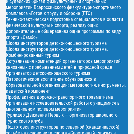
и судейских бригад физкультурных и спортивных
мероприятий Всероссийского физкультурно-спортивного
комплекса «Готов к труду и обороне (ГТО)
Технико-тактическая подготовка специалистов в области
физической культуры и спорта, реализующих
дополнительные общеразвивающие программы по виду
спорта «Самбо»
Школа инструкторов детско-юношеского туризма
Школа инструкторов детско-юношеского туризма.
Комбинированный туризм
Актуализация компетенций организаторов мероприятий,
связанных с пребыванием детей в природной среде
Организатор детско-юношеского туризма
Патриотическое воспитание обучающихся в
образовательной организации: методология, инструменты,
кадетский компонент
Профилактика дорожно-транспортного травматизма
Организация исследовательской работы с учащимися в
многодневном полевом мероприятии
Турлидер Движение Первых — организатор школьного
туристского клуба
Подготовка инструкторов по северной (скандинавской)
ходьбе на основе вида спорта «Спортивный туризм» в