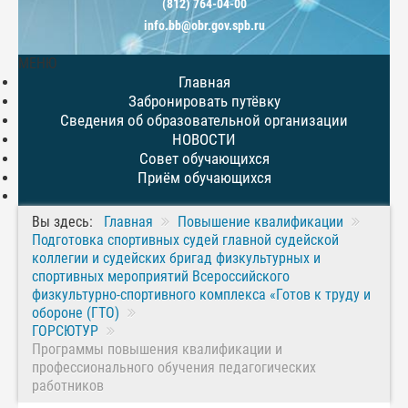
(812) 764-04-00
info.bb@obr.gov.spb.ru
МЕНЮ
Главная
Забронировать путёвку
Сведения об образовательной организации
НОВОСТИ
Совет обучающихся
Приём обучающихся
Вы здесь:
Главная
Повышение квалификации
Подготовка спортивных судей главной судейской
коллегии и судейских бригад физкультурных и
спортивных мероприятий Всероссийского
физкультурно-спортивного комплекса «Готов к труду и
обороне (ГТО)
ГОРСЮТУР
Программы повышения квалификации и
профессионального обучения педагогических
работников