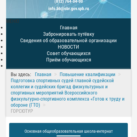
(812) 764-04-00
info.bb@obr.gov.spb.ru
МЕНЮ
Главная
Забронировать путёвку
Сведения об образовательной организации
НОВОСТИ
Совет обучающихся
Приём обучающихся
Вы здесь:
Главная
Повышение квалификации
Подготовка спортивных судей главной судейской
коллегии и судейских бригад физкультурных и
спортивных мероприятий Всероссийского
физкультурно-спортивного комплекса «Готов к труду и
обороне (ГТО)
ГОРСЮТУР
Основная общеобразовательная школа-интернат