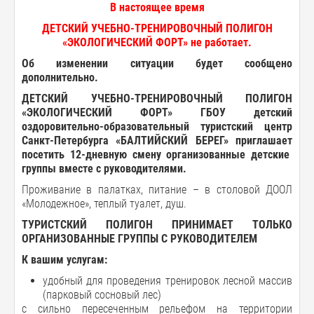
В настоящее время
ДЕТСКИЙ УЧЕБНО-ТРЕНИРОВОЧНЫЙ ПОЛИГОН
«ЭКОЛОГИЧЕСКИЙ ФОРТ» не работает.
Об изменении ситуации будет сообщено
дополнительно.
ДЕТСКИЙ
УЧЕБНО-ТРЕНИРОВОЧНЫЙ ПОЛИГОН
«
ЭКОЛОГИЧЕСКИЙ
ФОРТ
» ГБОУ детский
оздоровительно
-
образовательный
туристский
центр
Санкт
-
Петербурга «
БАЛТИЙСКИЙ
БЕРЕГ
»
приглашает
посетить 12-дневную смену организованные
детские
группы
вместе
с
руководителями
.
Проживание в палатках, питание – в столовой ДООЛ
«Молодежное», теплый туалет, душ.
ТУРИСТСКИЙ ПОЛИГОН ПРИНИМАЕТ ТОЛЬКО
ОРГАНИЗОВАННЫЕ ГРУППЫ С РУКОВОДИТЕЛЕМ
К
вашим
услугам
:
удобный для проведения тренировок лесной массив
(парковый сосновый лес)
с сильно пересеченным рельефом на территории