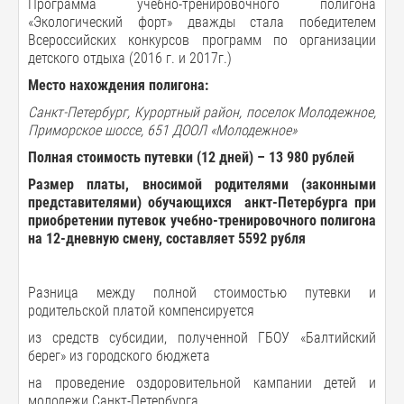
Программа учебно-тренировочного полигона
«Экологический форт» дважды стала победителем
Всероссийских конкурсов программ по организации
детского отдыха (2016 г. и 2017г.)
Место нахождения полигона:
Санкт-Петербург, Курортный район, поселок Молодежное,
Приморское шоссе, 651 ДООЛ «Молодежное»
Полная
стоимость
путевки
(12
дней
) –
13 980
рублей
Размер
платы
,
вносимой
родителями
(
законными
представителями
)
обучающихся анкт
-
Петербурга
при
приобретении
путевок
учебно-тренировочного полигона
на
12-
дневную
смену
,
составляет
5592
рубля
Разница между полной стоимостью путевки и
родительской платой компенсируется
из средств субсидии, полученной ГБОУ «Балтийский
берег» из городского бюджета
на проведение оздоровительной кампании детей и
молодежи Санкт-Петербурга