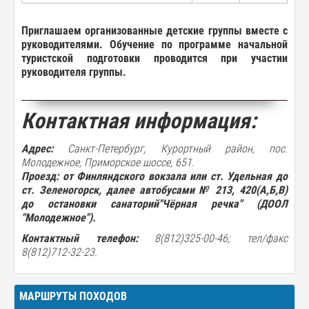
Приглашаем
организованные
детские
группы
вместе
с
руководителями
. Обучение
по
программе
начальной
туристской
подготовки
проводится при
участии
руководителя
группы
.
Контактная информация:
Адрес:
Санкт-Петербург, Курортный район, пос.
Молодежное, Приморское шоссе, 651.
Проезд:
от Финляндского вокзала или ст. Удельная до
ст. Зеленогорск, далее автобусами № 213, 420(А,Б,В)
до остановки санаторий"Чёрная речка" (ДООЛ
"Молодежное")
.
Контактный телефон:
8(812)325-00-46; тел/факс
8(812)712-32-23.
МАРШРУТЫ ПОХОДОВ