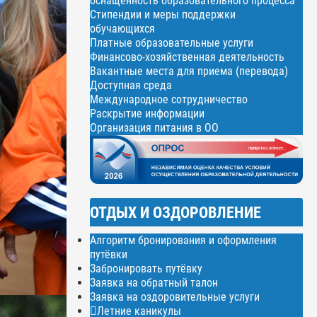
оснащенность образовательного процесса
Стипендии и меры поддержки
обучающихся
Платные образовательные услуги
Финансово-хозяйственная деятельность
Вакантные места для приема (перевода)
Доступная среда
Международное сотрудничество
Раскрытие информации
Организация питания в ОО
ОТДЫХ И ОЗДОРОВЛЕНИЕ
Алгоритм бронирования и оформления
путёвки
Забронировать путёвку
Заявка на обратный талон
Заявка на оздоровительные услуги
Летние каникулы