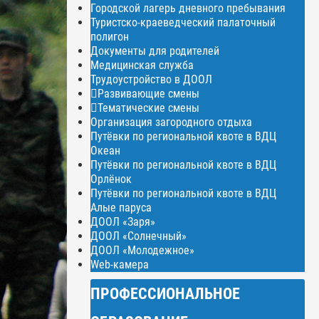
Городской лагерь дневного пребывания
Туристско-краеведческий палаточный
полигон
Документы для родителей
Медицинская служба
Трудоустройство в ДООЛ
Развивающие смены
Тематические смены
Организация загородного отдыха
Путёвки по региональной квоте в ВДЦ
Океан
Путёвки по региональной квоте в ВДЦ
Орлёнок
Путёвки по региональной квоте в ВДЦ
Алые паруса
ДООЛ «Заря»
ДООЛ «Солнечный»
ДООЛ «Молодежное»
Web-камера
ПРОФЕССИОНАЛЬНОЕ