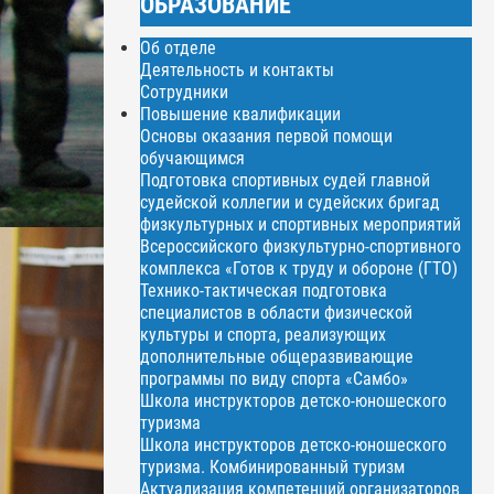
ОБРАЗОВАНИЕ
Об отделе
Деятельность и контакты
Сотрудники
Повышение квалификации
Основы оказания первой помощи
обучающимся
Подготовка спортивных судей главной
судейской коллегии и судейских бригад
физкультурных и спортивных мероприятий
Всероссийского физкультурно-спортивного
комплекса «Готов к труду и обороне (ГТО)
Технико-тактическая подготовка
специалистов в области физической
культуры и спорта, реализующих
дополнительные общеразвивающие
программы по виду спорта «Самбо»
Школа инструкторов детско-юношеского
туризма
Школа инструкторов детско-юношеского
туризма. Комбинированный туризм
Актуализация компетенций организаторов