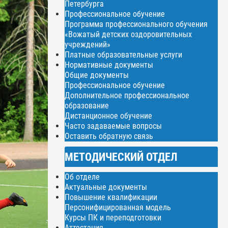
Петербурга
Профессиональное обучение
Программа профессионального обучения
«Вожатый детских оздоровительных
учреждений»
Платные образовательные услуги
Нормативные документы
Общие документы
Профессиональное обучение
Дополнительное профессиональное
образование
Дистанционное обучение
Часто задаваемые вопросы
Оставить обратную связь
МЕТОДИЧЕСКИЙ ОТДЕЛ
Об отделе
Актуальные документы
Повышение квалификации
Персонифицированная модель
Курсы ПК и переподготовки
Аттестация