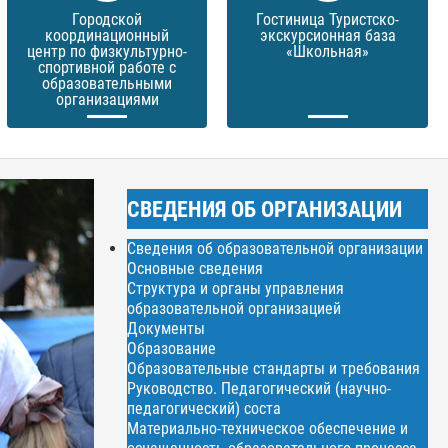
Городской
Гостиница Туристско-
координационный
экскурсионная база
центр по физкультурно-
«Школьная»
спортивной работе с
образовательными
организациями
СВЕДЕНИЯ ОБ ОРГАНИЗАЦИИ
Сведения об образовательной организации
Основные сведения
Структура и органы управления
образовательной организацией
Документы
Образование
Образовательные стандарты и требования
Руководство. Педагогический (научно-
педагогический) соста
Материально-техническое обеспечение и