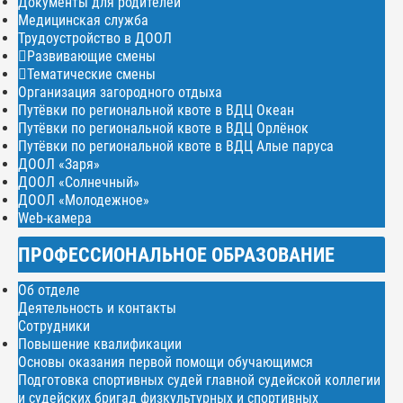
Документы для родителей
Медицинская служба
Трудоустройство в ДООЛ
Развивающие смены
Тематические смены
Организация загородного отдыха
Путёвки по региональной квоте в ВДЦ Океан
Путёвки по региональной квоте в ВДЦ Орлёнок
Путёвки по региональной квоте в ВДЦ Алые паруса
ДООЛ «Заря»
ДООЛ «Солнечный»
ДООЛ «Молодежное»
Web-камера
ПРОФЕССИОНАЛЬНОЕ ОБРАЗОВАНИЕ
Об отделе
Деятельность и контакты
Сотрудники
Повышение квалификации
Основы оказания первой помощи обучающимся
Подготовка спортивных судей главной судейской коллегии
и судейских бригад физкультурных и спортивных