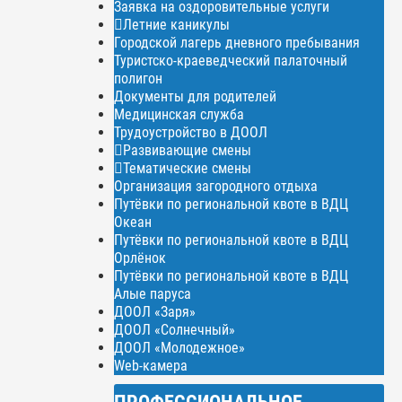
Заявка на оздоровительные услуги
Летние каникулы
Городской лагерь дневного пребывания
Туристско-краеведческий палаточный
полигон
Документы для родителей
Медицинская служба
Трудоустройство в ДООЛ
Развивающие смены
Тематические смены
Организация загородного отдыха
Путёвки по региональной квоте в ВДЦ
Океан
Путёвки по региональной квоте в ВДЦ
Орлёнок
Путёвки по региональной квоте в ВДЦ
Алые паруса
ДООЛ «Заря»
ДООЛ «Солнечный»
ДООЛ «Молодежное»
Web-камера
ПРОФЕССИОНАЛЬНОЕ