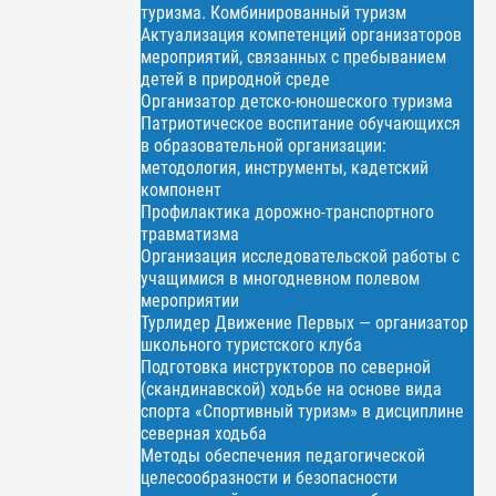
туризма. Комбинированный туризм
Актуализация компетенций организаторов
мероприятий, связанных с пребыванием
детей в природной среде
Организатор детско-юношеского туризма
Патриотическое воспитание обучающихся
в образовательной организации:
методология, инструменты, кадетский
компонент
Профилактика дорожно-транспортного
травматизма
Организация исследовательской работы с
учащимися в многодневном полевом
мероприятии
Турлидер Движение Первых — организатор
школьного туристского клуба
Подготовка инструкторов по северной
(скандинавской) ходьбе на основе вида
спорта «Спортивный туризм» в дисциплине
северная ходьба
Методы обеспечения педагогической
целесообразности и безопасности