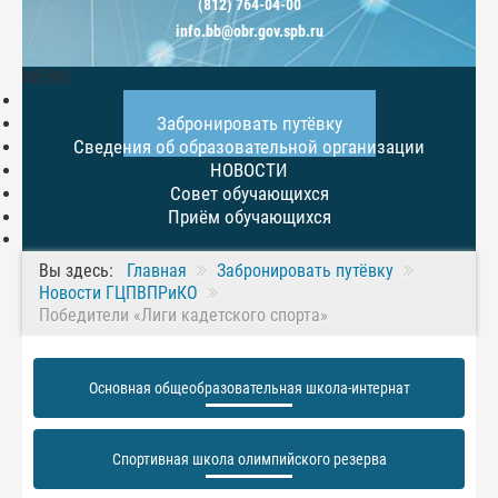
(812) 764-04-00
info.bb@obr.gov.spb.ru
МЕНЮ
Главная
Забронировать путёвку
Сведения об образовательной организации
НОВОСТИ
Совет обучающихся
Приём обучающихся
Вы здесь:
Главная
Забронировать путёвку
Новости ГЦПВПРиКО
Победители «Лиги кадетского спорта»
Основная общеобразовательная школа-интернат
Спортивная школа олимпийского резерва