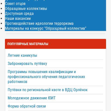
Совет отцов
Образцовые коллективы
Доступная среда
Наши вакансии
Противодействие идеологии терроризма
Материалы на конкурс "Образцовый коллектив"
ПОПУЛЯРНЫЕ МАТЕРИАЛЫ
Летние каникулы
Забронировать путёвку
Программы повышения квалификации и
профессионального обучения педагогических
работников
Путёвки по региональной квоте в ВДЦ Орлёнок
Молодежное движение ЮИТ
Форма обратной связи