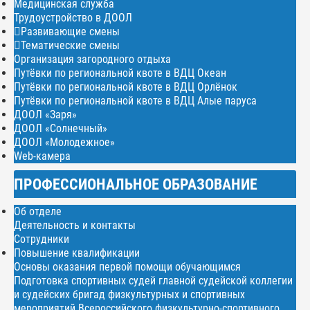
Медицинская служба
Трудоустройство в ДООЛ
Развивающие смены
Тематические смены
Организация загородного отдыха
Путёвки по региональной квоте в ВДЦ Океан
Путёвки по региональной квоте в ВДЦ Орлёнок
Путёвки по региональной квоте в ВДЦ Алые паруса
ДООЛ «Заря»
ДООЛ «Солнечный»
ДООЛ «Молодежное»
Web-камера
ПРОФЕССИОНАЛЬНОЕ ОБРАЗОВАНИЕ
Об отделе
Деятельность и контакты
Сотрудники
Повышение квалификации
Основы оказания первой помощи обучающимся
Подготовка спортивных судей главной судейской коллегии
и судейских бригад физкультурных и спортивных
мероприятий Всероссийского физкультурно-спортивного