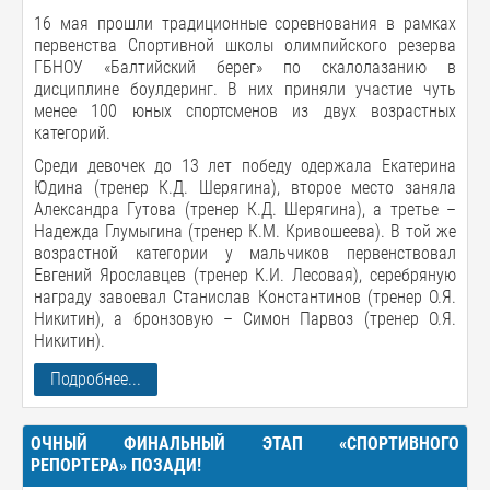
16 мая прошли традиционные соревнования в рамках
первенства Спортивной школы олимпийского резерва
ГБНОУ «Балтийский берег» по скалолазанию в
дисциплине боулдеринг. В них приняли участие чуть
менее 100 юных спортсменов из двух возрастных
категорий.
Среди девочек до 13 лет победу одержала Екатерина
Юдина (тренер К.Д. Шерягина), второе место заняла
Александра Гутова (тренер К.Д. Шерягина), а третье –
Надежда Глумыгина (тренер К.М. Кривошеева). В той же
возрастной категории у мальчиков первенствовал
Евгений Ярославцев (тренер К.И. Лесовая), серебряную
награду завоевал Станислав Константинов (тренер О.Я.
Никитин), а бронзовую – Симон Парвоз (тренер О.Я.
Никитин).
Подробнее...
ОЧНЫЙ ФИНАЛЬНЫЙ ЭТАП «СПОРТИВНОГО
РЕПОРТЕРА» ПОЗАДИ!