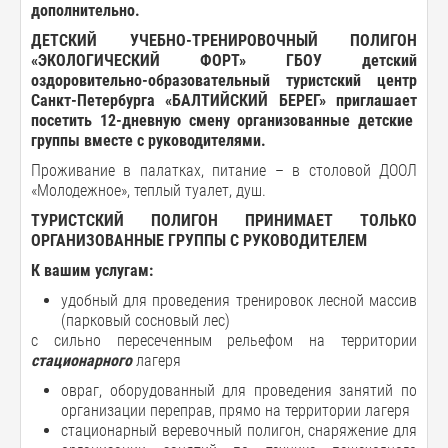
дополнительно.
ДЕТСКИЙ
УЧЕБНО-ТРЕНИРОВОЧНЫЙ ПОЛИГОН
«
ЭКОЛОГИЧЕСКИЙ
ФОРТ
» ГБОУ детский
оздоровительно
-
образовательный
туристский
центр
Санкт
-
Петербурга «
БАЛТИЙСКИЙ
БЕРЕГ
»
приглашает
посетить 12-дневную смену организованные
детские
группы
вместе
с
руководителями
.
Проживание в палатках, питание – в столовой ДООЛ
«Молодежное», теплый туалет, душ.
ТУРИСТСКИЙ ПОЛИГОН ПРИНИМАЕТ ТОЛЬКО
ОРГАНИЗОВАННЫЕ ГРУППЫ С РУКОВОДИТЕЛЕМ
К
вашим
услугам
:
удобный для проведения тренировок лесной массив
(парковый сосновый лес)
с сильно пересеченным рельефом на территории
стационарного
лагеря
овраг, оборудованный для проведения занятий по
организации переправ, прямо на территории лагеря
стационарный веревочный полигон, снаряжение для