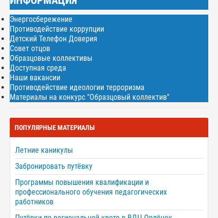
ИНФОРМАЦИЯ
Энергосбережение
Противодействие коррупции
Детский Телефон Доверия
Совет отцов
Образцовые коллективы
Доступная среда
Наши вакансии
Противодействие идеологии терроризма
Материалы на конкурс "Образцовый коллектив"
ПОПУЛЯРНЫЕ МАТЕРИАЛЫ
Летние каникулы
Забронировать путёвку
Программы повышения квалификации и
профессионального обучения педагогических
работников
Путёвки по региональной квоте в ВДЦ Орлёнок