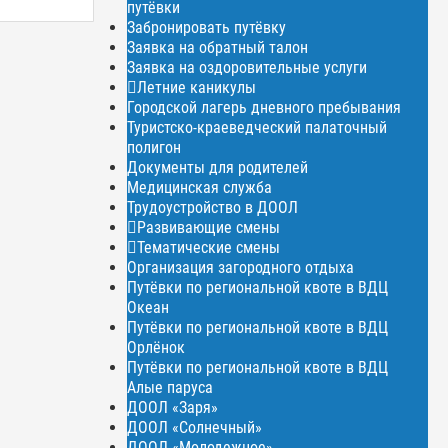
путёвки
Забронировать путёвку
Заявка на обратный талон
Заявка на оздоровительные услуги
Летние каникулы
Городской лагерь дневного пребывания
Туристско-краеведческий палаточный
полигон
Документы для родителей
Медицинская служба
Трудоустройство в ДООЛ
Развивающие смены
Тематические смены
Организация загородного отдыха
Путёвки по региональной квоте в ВДЦ
Океан
Путёвки по региональной квоте в ВДЦ
Орлёнок
Путёвки по региональной квоте в ВДЦ
Алые паруса
ДООЛ «Заря»
ДООЛ «Солнечный»
ДООЛ «Молодежное»