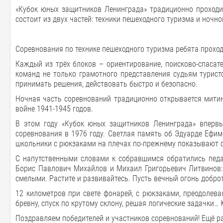
«Кубок юных защитников Ленинграда» традиционно проходи
состоит из двух частей: техники пешеходного туризма и ночн
Соревнования по технике пешеходного туризма ребята проход
Каждый из трёх блоков – ориентирование, поисково-спасат
команд не только грамотного представления судьям турист
принимать решения, действовать быстро и безопасно.
Ночная часть соревнований традиционно открывается митин
войне 1941-1945 годов.
В этом году «Кубок юных защитников Ленинграда» впервы
соревнования в 1976 году. Светлая память об Эдуарде Ефи
школьники с рюкзаками на плечах по-прежнему показывают с
С напутственными словами к собравшимся обратились педаг
Борис Павлович Михайлов и Михаил Григорьевич Литвинов: «
смелыми. Растите и развивайтесь. Пусть вечный огонь добро
12 километров при свете фонарей, с рюкзаками, преодолев
бревну, спуск по крутому склону, решая логические задачки
Поздравляем победителей и участников соревнований! Ещё ра