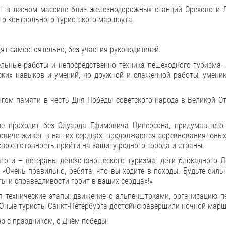
т в лесном массиве близ железнодорожных станций Орехово и 
ого контрольного туристского маршрута.
ят самостоятельно, без участия руководителей.
ельные работы и непосредственно техника пешеходного туризма 
ских навыков и умений, но дружной и слаженной работы, умени
гом памяти в честь Дня Победы советского народа в Великой От
е проходит без Эдуарда Ефимовича Циперсона, придумавшего 
мовиче живёт в наших сердцах, продолжаются соревнования юных
вою готовность прийти на защиту родного города и страны.
оги – ветераны детско-юношеского туризма, дети блокадного Л
Очень правильно, ребята, что вы ходите в походы. Будьте силь
ты и справедливости горит в ваших сердцах!»
ая технические этапы: движение с альпенштоками, организацию 
… Юные туристы Санкт-Петербурга достойно завершили ночной марш
з с праздником, с Днём победы!