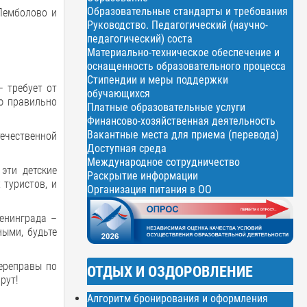
Образовательные стандарты и требования
Лемболово и
Руководство. Педагогический (научно-
педагогический) соста
Материально-техническое обеспечение и
оснащенность образовательного процесса
Стипендии и меры поддержки
– требует от
обучающихся
ю правильно
Платные образовательные услуги
Финансово-хозяйственная деятельность
Вакантные места для приема (перевода)
ечественной
Доступная среда
Международное сотрудничество
эти детские
Раскрытие информации
 туристов, и
Организация питания в ОО
енинграда –
ными, будьте
переправы по
ОТДЫХ И ОЗДОРОВЛЕНИЕ
рут!
Алгоритм бронирования и оформления