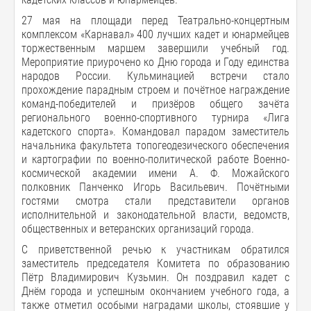
27 мая на площади перед Театрально-концертным
комплексом «Карнавал» 400 лучших кадет и юнармейцев
торжественным маршем завершили учебный год.
Мероприятие приурочено ко Дню города и Году единства
народов России. Кульминацией встречи стало
прохождение парадным строем и почётное награждение
команд-победителей и призёров общего зачёта
регионального военно-спортивного турнира «Лига
кадетского спорта». Командовал парадом заместитель
начальника факультета топогеодезического обеспечения
и картографии по военно-политической работе Военно-
космической академии имени А. Ф. Можайского
полковник Панченко Игорь Васильевич. Почётными
гостями смотра стали представители органов
исполнительной и законодательной власти, ведомств,
общественных и ветеранских организаций города.
С приветственной речью к участникам обратился
заместитель председателя Комитета по образованию
Пётр Владимирович Кузьмин. Он поздравил кадет с
Днём города и успешным окончанием учебного года, а
также отметил особыми наградами школы, стоявшие у