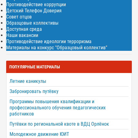
Противодействие коррупции
Детский Телефон Доверия
Совет отцов
Образцовые коллективы
Доступная среда
Наши вакансии
Противодействие идеологии терроризма
Материалы на конкурс "Образцовый коллектив"
ПОПУЛЯРНЫЕ МАТЕРИАЛЫ
Летние каникулы
Забронировать путёвку
Программы повышения квалификации и
профессионального обучения педагогических
работников
Путёвки по региональной квоте в ВДЦ Орлёнок
Молодежное движение ЮИТ