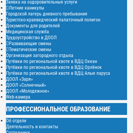
Заявка на оздоровительные услуги
Летние каникулы
Городской лагерь дневного пребывания
Туристско-краеведческий палаточный полигон
Документы для родителей
Медицинская служба
Трудоустройство в ДООЛ
Развивающие смены
Тематические смены
Организация загородного отдыха
Путёвки по региональной квоте в ВДЦ Океан
Путёвки по региональной квоте в ВДЦ Орлёнок
Путёвки по региональной квоте в ВДЦ Алые паруса
ДООЛ «Заря»
ДООЛ «Солнечный»
ДООЛ «Молодежное»
Web-камера
ПРОФЕССИОНАЛЬНОЕ ОБРАЗОВАНИЕ
Об отделе
Деятельность и контакты
Сотрудники