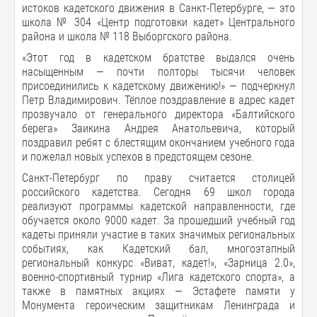
истоков кадетского движения в Санкт-Петербурге, — это
школа № 304 «Центр подготовки кадет» Центрального
района и школа № 118 Выборгского района.
«Этот год в кадетском братстве выдался очень
насыщенным — почти полторы тысячи человек
присоединились к кадетскому движению!» — подчеркнул
Петр Владимирович. Тёплое поздравление в адрес кадет
прозвучало от генерального директора «Балтийского
берега» Заикина Андрея Анатольевича, который
поздравил ребят с блестящим окончанием учебного года
и пожелал новых успехов в предстоящем сезоне.
Санкт-Петербург по праву считается столицей
российского кадетства. Сегодня 69 школ города
реализуют программы кадетской направленности, где
обучается около 9000 кадет. За прошедший учебный год
кадеты приняли участие в таких значимых региональных
событиях, как Кадетский бал, многоэтапный
региональный конкурс «Виват, кадет!», «Зарница 2.0»,
военно-спортивный турнир «Лига кадетского спорта», а
также в памятных акциях — Эстафете памяти у
Монумента героическим защитникам Ленинграда и