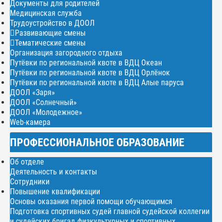
Документы для родителей
Медицинская служба
Трудоустройство в ДООЛ
Развивающие смены
Тематические смены
Организация загородного отдыха
Путёвки по региональной квоте в ВДЦ Океан
Путёвки по региональной квоте в ВДЦ Орлёнок
Путёвки по региональной квоте в ВДЦ Алые паруса
ДООЛ «Заря»
ДООЛ «Солнечный»
ДООЛ «Молодежное»
Web-камера
ПРОФЕССИОНАЛЬНОЕ ОБРАЗОВАНИЕ
Об отделе
Деятельность и контакты
Сотрудники
Повышение квалификации
Основы оказания первой помощи обучающимся
Подготовка спортивных судей главной судейской коллегии
и судейских бригад физкультурных и спортивных