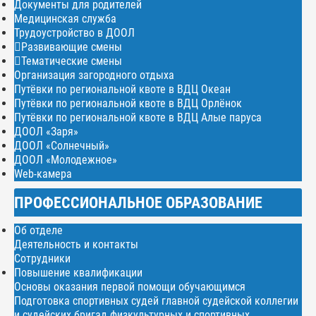
Документы для родителей
Медицинская служба
Трудоустройство в ДООЛ
Развивающие смены
Тематические смены
Организация загородного отдыха
Путёвки по региональной квоте в ВДЦ Океан
Путёвки по региональной квоте в ВДЦ Орлёнок
Путёвки по региональной квоте в ВДЦ Алые паруса
ДООЛ «Заря»
ДООЛ «Солнечный»
ДООЛ «Молодежное»
Web-камера
ПРОФЕССИОНАЛЬНОЕ ОБРАЗОВАНИЕ
Об отделе
Деятельность и контакты
Сотрудники
Повышение квалификации
Основы оказания первой помощи обучающимся
Подготовка спортивных судей главной судейской коллегии
и судейских бригад физкультурных и спортивных