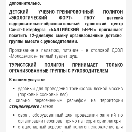
дополнительно.
ДЕТСКИЙ
УЧЕБНО-ТРЕНИРОВОЧНЫЙ ПОЛИГОН
«
ЭКОЛОГИЧЕСКИЙ
ФОРТ
» ГБОУ детский
оздоровительно
-
образовательный
туристский
центр
Санкт
-
Петербурга «
БАЛТИЙСКИЙ
БЕРЕГ
»
приглашает
посетить 12-дневную смену организованные
детские
группы
вместе
с
руководителями
.
Проживание в палатках, питание – в столовой ДООЛ
«Молодежное», теплый туалет, душ.
ТУРИСТСКИЙ ПОЛИГОН ПРИНИМАЕТ ТОЛЬКО
ОРГАНИЗОВАННЫЕ ГРУППЫ С РУКОВОДИТЕЛЕМ
К
вашим
услугам
:
удобный для проведения тренировок лесной массив
(парковый сосновый лес)
с сильно пересеченным рельефом на территории
стационарного
лагеря
овраг, оборудованный для проведения занятий по
организации переправ, прямо на территории лагеря
стационарный веревочный полигон, снаряжение для