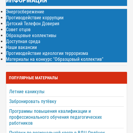
ИНФОРМАЦИЯ
Энергосбережение
Противодействие коррупции
Детский Телефон Доверия
Совет отцов
Образцовые коллективы
Доступная среда
Наши вакансии
Противодействие идеологии терроризма
Материалы на конкурс "Образцовый коллектив"
ПОПУЛЯРНЫЕ МАТЕРИАЛЫ
Летние каникулы
Забронировать путёвку
Программы повышения квалификации и
профессионального обучения педагогических
работников
Путёвки по региональной квоте в ВДЦ Орлёнок