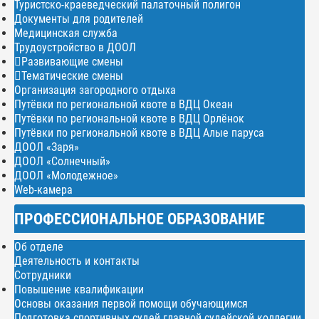
Туристско-краеведческий палаточный полигон
Документы для родителей
Медицинская служба
Трудоустройство в ДООЛ
Развивающие смены
Тематические смены
Организация загородного отдыха
Путёвки по региональной квоте в ВДЦ Океан
Путёвки по региональной квоте в ВДЦ Орлёнок
Путёвки по региональной квоте в ВДЦ Алые паруса
ДООЛ «Заря»
ДООЛ «Солнечный»
ДООЛ «Молодежное»
Web-камера
ПРОФЕССИОНАЛЬНОЕ ОБРАЗОВАНИЕ
Об отделе
Деятельность и контакты
Сотрудники
Повышение квалификации
Основы оказания первой помощи обучающимся
Подготовка спортивных судей главной судейской коллегии