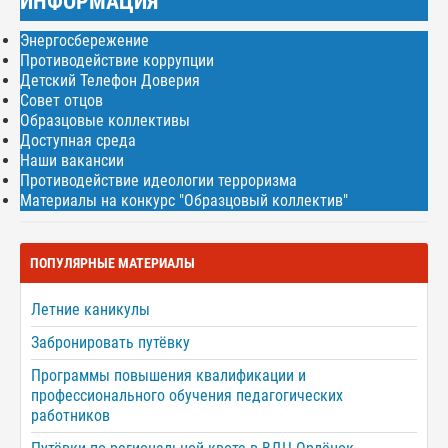
ИНФОРМАЦИЯ
Энергосбережение
Противодействие коррупции
Детский Телефон Доверия
Совет отцов
Образцовые коллективы
Доступная среда
Наши вакансии
Противодействие идеологии терроризма
Материалы на конкурс "Образцовый коллектив"
ПОПУЛЯРНЫЕ МАТЕРИАЛЫ
Летние каникулы
Забронировать путёвку
Программы повышения квалификации и
профессионального обучения педагогических
работников