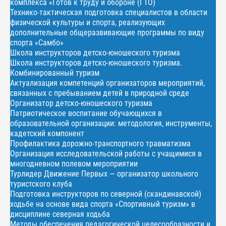
комплекса «Готов к труду и обороне (ГТО)
Технико-тактическая подготовка специалистов в области
физической культуры и спорта, реализующих
дополнительные общеразвивающие программы по виду
спорта «Самбо»
Школа инструкторов детско-юношеского туризма
Школа инструкторов детско-юношеского туризма.
Комбинированный туризм
Актуализация компетенций организаторов мероприятий,
связанных с пребыванием детей в природной среде
Организатор детско-юношеского туризма
Патриотическое воспитание обучающихся в
образовательной организации: методология, инструменты,
кадетский компонент
Профилактика дорожно-транспортного травматизма
Организация исследовательской работы с учащимися в
многодневном полевом мероприятии
Турлидер Движение Первых — организатор школьного
туристского клуба
Подготовка инструкторов по северной (скандинавской)
ходьбе на основе вида спорта «Спортивный туризм» в
дисциплине северная ходьба
Методы обеспечения педагогической целесообразности и