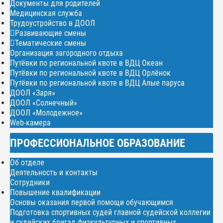
Документы для родителей
Медицинская служба
Трудоустройство в ДООЛ
Развивающие смены
Тематические смены
Организация загородного отдыха
Путёвки по региональной квоте в ВДЦ Океан
Путёвки по региональной квоте в ВДЦ Орлёнок
Путёвки по региональной квоте в ВДЦ Алые паруса
ДООЛ «Заря»
ДООЛ «Солнечный»
ДООЛ «Молодежное»
Web-камера
ПРОФЕССИОНАЛЬНОЕ ОБРАЗОВАНИЕ
Об отделе
Деятельность и контакты
Сотрудники
Повышение квалификации
Основы оказания первой помощи обучающимся
Подготовка спортивных судей главной судейской коллегии
и судейских бригад физкультурных и спортивных