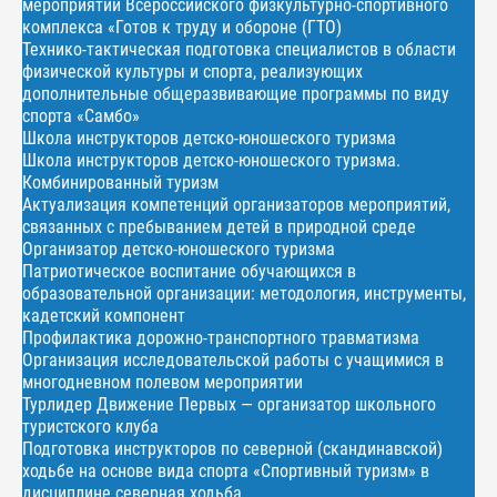
мероприятий Всероссийского физкультурно-спортивного
комплекса «Готов к труду и обороне (ГТО)
Технико-тактическая подготовка специалистов в области
физической культуры и спорта, реализующих
дополнительные общеразвивающие программы по виду
спорта «Самбо»
Школа инструкторов детско-юношеского туризма
Школа инструкторов детско-юношеского туризма.
Комбинированный туризм
Актуализация компетенций организаторов мероприятий,
связанных с пребыванием детей в природной среде
Организатор детско-юношеского туризма
Патриотическое воспитание обучающихся в
образовательной организации: методология, инструменты,
кадетский компонент
Профилактика дорожно-транспортного травматизма
Организация исследовательской работы с учащимися в
многодневном полевом мероприятии
Турлидер Движение Первых — организатор школьного
туристского клуба
Подготовка инструкторов по северной (скандинавской)
ходьбе на основе вида спорта «Спортивный туризм» в
дисциплине северная ходьба