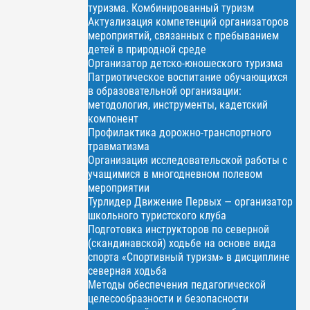
туризма. Комбинированный туризм
Актуализация компетенций организаторов
мероприятий, связанных с пребыванием
детей в природной среде
Организатор детско-юношеского туризма
Патриотическое воспитание обучающихся
в образовательной организации:
методология, инструменты, кадетский
компонент
Профилактика дорожно-транспортного
травматизма
Организация исследовательской работы с
учащимися в многодневном полевом
мероприятии
Турлидер Движение Первых — организатор
школьного туристского клуба
Подготовка инструкторов по северной
(скандинавской) ходьбе на основе вида
спорта «Спортивный туризм» в дисциплине
северная ходьба
Методы обеспечения педагогической
целесообразности и безопасности