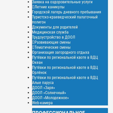
Заявка на оздоровительные услуги
Летние каникулы
Городской лагерь дневного пребывания
Туристско-краеведческий палаточный
полигон
Документы для родителей
Медицинская служба
Трудоустройство в ДООЛ
Развивающие смены
Тематические смены
Организация загородного отдыха
Путёвки по региональной квоте в ВДЦ
Океан
Путёвки по региональной квоте в ВДЦ
Орлёнок
Путёвки по региональной квоте в ВДЦ
Алые паруса
ДООЛ «Заря»
ДООЛ «Солнечный»
ДООЛ «Молодежное»
Web-камера
ПРОФЕССИОНАЛЬНОЕ