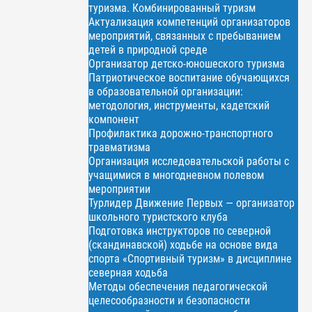
туризма. Комбинированный туризм
Актуализация компетенций организаторов
мероприятий, связанных с пребыванием
детей в природной среде
Организатор детско-юношеского туризма
Патриотическое воспитание обучающихся
в образовательной организации:
методология, инструменты, кадетский
компонент
Профилактика дорожно-транспортного
травматизма
Организация исследовательской работы с
учащимися в многодневном полевом
мероприятии
Турлидер Движение Первых — организатор
школьного туристского клуба
Подготовка инструкторов по северной
(скандинавской) ходьбе на основе вида
спорта «Спортивный туризм» в дисциплине
северная ходьба
Методы обеспечения педагогической
целесообразности и безопасности