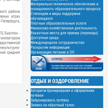
Материально-техническое обеспечение и
оснащенность образовательного процесса
кого района
Стипендии и меры поддержки
ивных играх
обучающихся
-Петербурга,
Платные образовательные услуги
Финансово-хозяйственная деятельность
Вакантные места для приема (перевода)
О, Биатлон -
Доступная среда
рганизатором
Международное сотрудничество
дарственной
Раскрытие информации
зкультурно-
Организация питания в ОО
ение средняя
ОТДЫХ И ОЗДОРОВЛЕНИЕ
Алгоритм бронирования и оформления
путёвки
Забронировать путёвку
Заявка на обратный талон