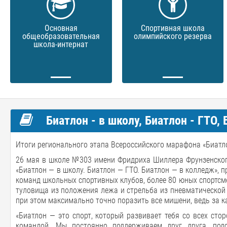
Основная
Спортивная школа
общеобразовательная
олимпийского резерва
школа-интернат
Биатлон - в школу, Биатлон - ГТО,
Итоги регионального этапа Всероссийского марафона «Биатлон 
26 мая в школе №303 имени Фридриха Шиллера Фрунзенског
«Биатлон — в школу. Биатлон — ГТО. Биатлон — в колледж», 
команд школьных спортивных клубов, более 80 юных спортсме
туловища из положения лежа и стрельба из пневматической 
при этом максимально точно поразить все мишени, ведь за 
«Биатлон — это спорт, который развивает тебя со всех стор
командой. Мы постоянно поддерживаем друг друга, под