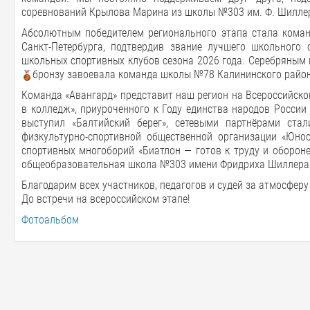
соревнований Крылова Марина из школы №303 им. Ф. Шилле
Абсолютным победителем регионального этапа стала кома
Санкт-Петербурга, подтвердив звание лучшего школьного 
школьных спортивных клубов сезона 2026 года. Серебряным
бронзу завоевала команда школы №78 Калининского район
Команда «Авангард» представит наш регион на Всероссийском 
в колледж», приуроченного к Году единства народов России
выступил «Балтийский берег», сетевыми партнёрами стал
физкультурно-спортивной общественной организации «Юнос
спортивных многоборий «Биатлон — готов к труду и оборон
общеобразовательная школа №303 имени Фридриха Шиллера Ф
Благодарим всех участников, педагогов и судей за атмосферу
До встречи на всероссийском этапе!
Фотоальбом