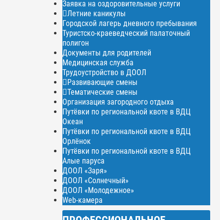
Заявка на оздоровительные услуги
Летние каникулы
Городской лагерь дневного пребывания
Туристско-краеведческий палаточный
полигон
Документы для родителей
Медицинская служба
Трудоустройство в ДООЛ
Развивающие смены
Тематические смены
Организация загородного отдыха
Путёвки по региональной квоте в ВДЦ
Океан
Путёвки по региональной квоте в ВДЦ
Орлёнок
Путёвки по региональной квоте в ВДЦ
Алые паруса
ДООЛ «Заря»
ДООЛ «Солнечный»
ДООЛ «Молодежное»
Web-камера
ПРОФЕССИОНАЛЬНОЕ