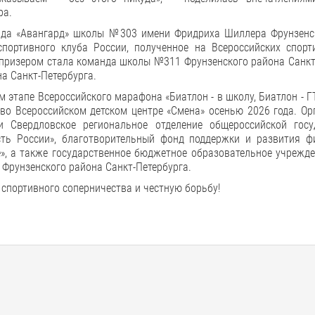
ра.
нда «Авангард» школы №303 имени Фридриха Шиллера Фрунзенс
спортивного клуба России, полученное на Всероссийских спорт
 призером стала команда школы №311 Фрунзенского района Санкт
а Санкт-Петербурга.
этапе Всероссийского марафона «Биатлон - в школу, Биатлон - ГТ
 во Всероссийском детском центре «Смена» осенью 2026 года. О
и Свердловское региональное отделение общероссийской госу
ть России», благотворительный фонд поддержки и развития фи
е», а также государственное бюджетное образовательное учрежд
рунзенского района Санкт-Петербурга.
 спортивного соперничества и честную борьбу!