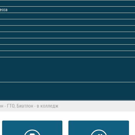
есса
он - ГТО, Биатлон - в колледж