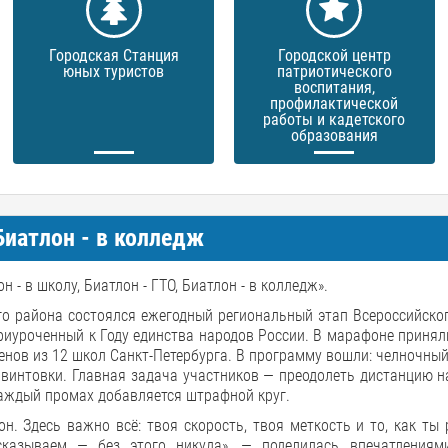
Городская Станция
Городской центр
юных туристов
патриотического
воспитания,
профилактической
работы и кадетского
образования
 Биатлон - в колледж
- в школу, Биатлон - ГТО, Биатлон - в колледж».
о района состоялся ежегодный региональный этап Всероссийско
приуроченный к Году единства народов России. В марафоне принял
нов из 12 школ Санкт-Петербурга. В программу вошли: челночный
винтовки. Главная задача участников — преодолеть дистанцию н
каждый промах добавляется штрафной круг.
он. Здесь важно всё: твоя скорость, твоя меткость и то, как ты
сказываем — без этого никуда», — поделилась впечатлениям