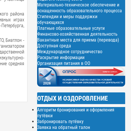
Материально-техническое обеспечение и
оснащенность образовательного процесса
кого района
Стипендии и меры поддержки
ивных играх
обучающихся
-Петербурга,
Платные образовательные услуги
Финансово-хозяйственная деятельность
Вакантные места для приема (перевода)
О, Биатлон -
Доступная среда
рганизатором
Международное сотрудничество
дарственной
Раскрытие информации
зкультурно-
Организация питания в ОО
ение средняя
ОТДЫХ И ОЗДОРОВЛЕНИЕ
Алгоритм бронирования и оформления
путёвки
Забронировать путёвку
Заявка на обратный талон