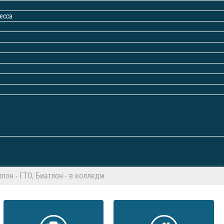
есса
тлон - ГТО, Биатлон - в колледж