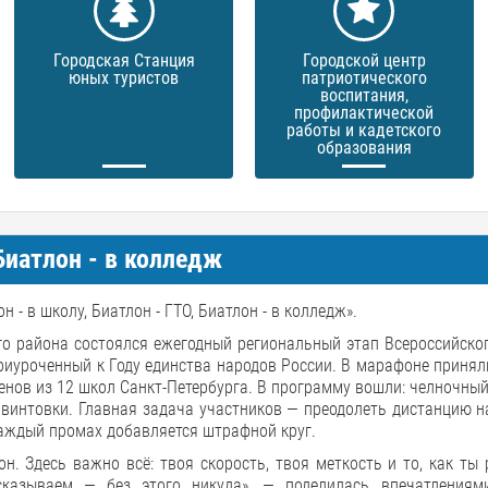
Городская Станция
Городской центр
юных туристов
патриотического
воспитания,
профилактической
работы и кадетского
образования
 Биатлон - в колледж
- в школу, Биатлон - ГТО, Биатлон - в колледж».
о района состоялся ежегодный региональный этап Всероссийско
приуроченный к Году единства народов России. В марафоне принял
нов из 12 школ Санкт-Петербурга. В программу вошли: челночный
винтовки. Главная задача участников — преодолеть дистанцию н
каждый промах добавляется штрафной круг.
он. Здесь важно всё: твоя скорость, твоя меткость и то, как ты
сказываем — без этого никуда», — поделилась впечатлениям