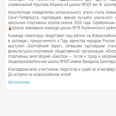
соревнований Крылова Марина из школы №303 им. Ф. Шилле
Абсолютным победителем регионального этапа стала кома
Санкт-Петербурга, подтвердив звание лучшего школьного 
школьных спортивных клубов сезона 2026 года. Серебряным
бронзу завоевала команда школы №78 Калининского район
Команда «Авангард» представит наш регион на Всероссийском 
в колледж», приуроченного к Году единства народов России
выступил «Балтийский берег», сетевыми партнёрами стал
физкультурно-спортивной общественной организации «Юнос
спортивных многоборий «Биатлон — готов к труду и оборон
общеобразовательная школа №303 имени Фридриха Шиллера Ф
Благодарим всех участников, педагогов и судей за атмосферу
До встречи на всероссийском этапе!
Фотоальбом