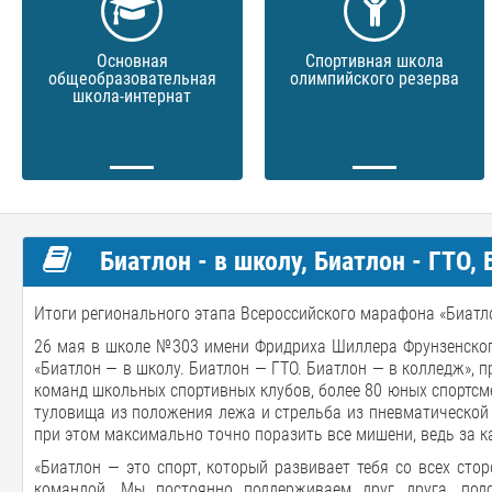
Основная
Спортивная школа
общеобразовательная
олимпийского резерва
школа-интернат
Биатлон - в школу, Биатлон - ГТО,
Итоги регионального этапа Всероссийского марафона «Биатлон 
26 мая в школе №303 имени Фридриха Шиллера Фрунзенског
«Биатлон — в школу. Биатлон — ГТО. Биатлон — в колледж», 
команд школьных спортивных клубов, более 80 юных спортсме
туловища из положения лежа и стрельба из пневматической 
при этом максимально точно поразить все мишени, ведь за 
«Биатлон — это спорт, который развивает тебя со всех стор
командой. Мы постоянно поддерживаем друг друга, под