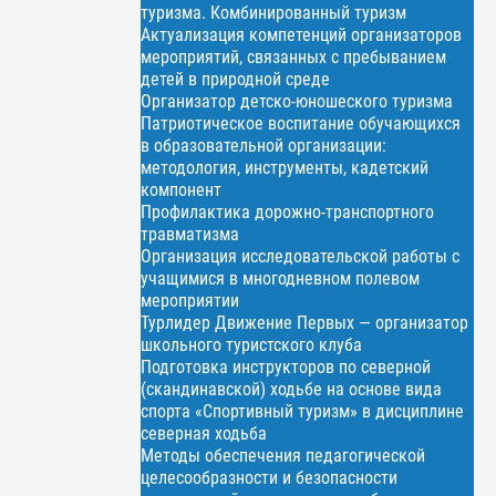
туризма. Комбинированный туризм
Актуализация компетенций организаторов
мероприятий, связанных с пребыванием
детей в природной среде
Организатор детско-юношеского туризма
Патриотическое воспитание обучающихся
в образовательной организации:
методология, инструменты, кадетский
компонент
Профилактика дорожно-транспортного
травматизма
Организация исследовательской работы с
учащимися в многодневном полевом
мероприятии
Турлидер Движение Первых — организатор
школьного туристского клуба
Подготовка инструкторов по северной
(скандинавской) ходьбе на основе вида
спорта «Спортивный туризм» в дисциплине
северная ходьба
Методы обеспечения педагогической
целесообразности и безопасности