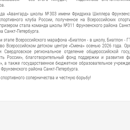
ра.
нда «Авангард» школы №303 имени Фридриха Шиллера Фрунзенс
спортивного клуба России, полученное на Всероссийских спорт
 призером стала команда школы №311 Фрунзенского района Санкт
а Санкт-Петербурга.
этапе Всероссийского марафона «Биатлон - в школу, Биатлон - ГТ
 во Всероссийском детском центре «Смена» осенью 2026 года. О
и Свердловское региональное отделение общероссийской госу
ть России», благотворительный фонд поддержки и развития фи
е», а также государственное бюджетное образовательное учрежд
рунзенского района Санкт-Петербурга.
 спортивного соперничества и честную борьбу!