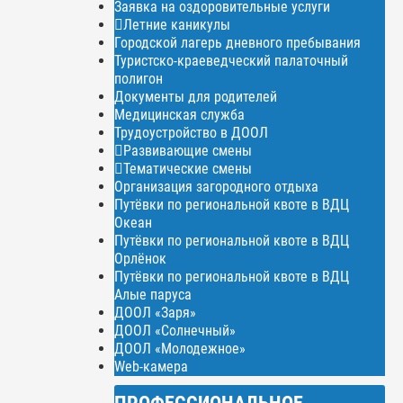
Заявка на оздоровительные услуги
Летние каникулы
Городской лагерь дневного пребывания
Туристско-краеведческий палаточный
полигон
Документы для родителей
Медицинская служба
Трудоустройство в ДООЛ
Развивающие смены
Тематические смены
Организация загородного отдыха
Путёвки по региональной квоте в ВДЦ
Океан
Путёвки по региональной квоте в ВДЦ
Орлёнок
Путёвки по региональной квоте в ВДЦ
Алые паруса
ДООЛ «Заря»
ДООЛ «Солнечный»
ДООЛ «Молодежное»
Web-камера
ПРОФЕССИОНАЛЬНОЕ